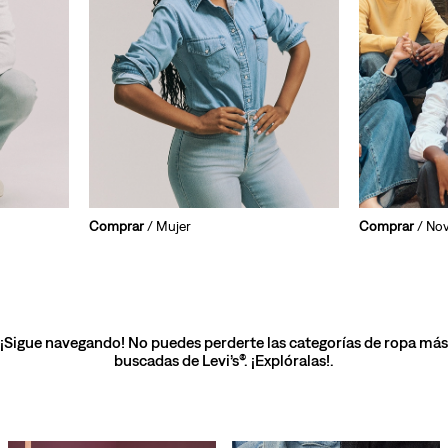
Comprar
/ Mujer
Comprar
/ No
¡Sigue navegando! No puedes perderte las categorías de ropa más
buscadas de Levi’s®. ¡Explóralas!.