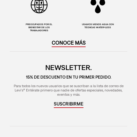
PREOCUPADOS POR EL
USAMOS MENOS AGUA CON
BIENESTAR DE LOS
TÉCNICAS WATER<LESS
TRABAJADORES
CONOCE MÁS
NEWSLETTER.
15% DE DESCUENTO EN TU PRIMER PEDIDO.
Para todos los nuevos usuarios que se suscriban a la lista de correo de
Levi's® Entérate primero que nadie de ofertas especiales, novedades,
eventos y más.
SUSCRIBIRME