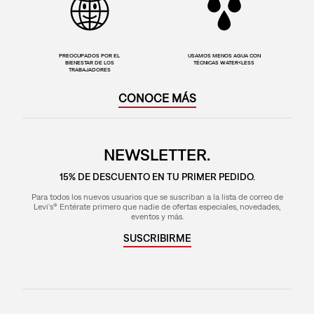
PREOCUPADOS POR EL
USAMOS MENOS AGUA CON
BIENESTAR DE LOS
TÉCNICAS WATER<LESS
TRABAJADORES
CONOCE MÁS
NEWSLETTER.
15% DE DESCUENTO EN TU PRIMER PEDIDO.
Para todos los nuevos usuarios que se suscriban a la lista de correo de
Levi's® Entérate primero que nadie de ofertas especiales, novedades,
eventos y más.
SUSCRIBIRME