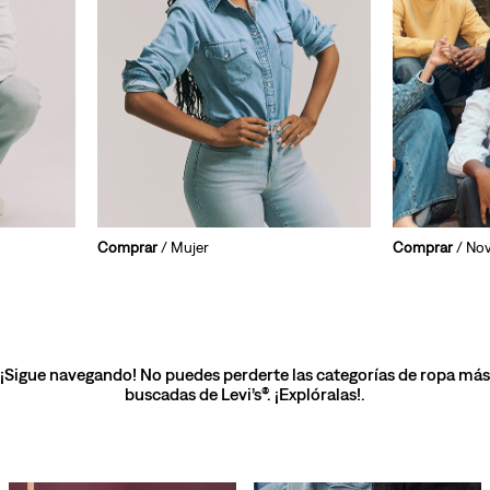
Comprar
/ Mujer
Comprar
/ No
¡Sigue navegando! No puedes perderte las categorías de ropa más
buscadas de Levi’s®. ¡Explóralas!.