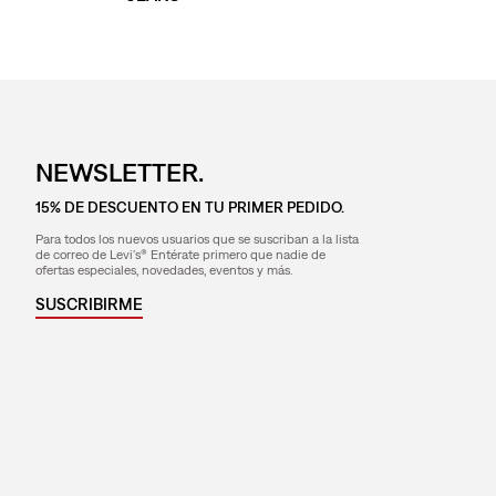
NEWSLETTER.
15% DE DESCUENTO EN TU PRIMER PEDIDO.
Para todos los nuevos usuarios que se suscriban a la lista
de correo de Levi's® Entérate primero que nadie de
ofertas especiales, novedades, eventos y más.
SUSCRIBIRME