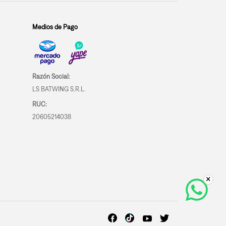
Medios de Pago
Razón Social:
LS BATWING S.R.L.
RUC:
20605214038