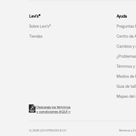
Levi’s®
Ayuda
Sobre Levi's®
Preguntas 
Tiendas
Centro de 
Cambios y 
¿Problemas 
Términos y
Medios de
Guía de tal
Mapeo del s
Descarga los términos
y condiciones AQUÍ »
© 2026 LEVI STRAUSS & CO
Términos y C