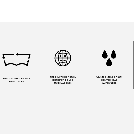
PREOCUPADOS POR EL
USAMOS MENOS AGUA
FIBRAS NATURALES 100%
BIENESTAR DE LOS
CON TÉCNICAS
RECICLABLES
TRABAJADORES
WATER<LESS