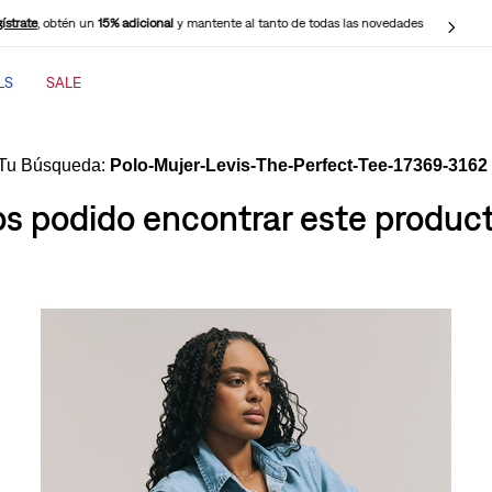
ístrate
, obtén un
15% adicional
y mantente al tanto de todas las novedades
LS
SALE
TÉRMINOS MÁS BUSCADOS
1
.
jeans mujer
Polo-Mujer-Levis-The-Perfect-Tee-17369-3162
2
.
jeans mujer 501
 podido encontrar este producto
3
.
jeans hombre
4
.
cinch baggy jeans
5
.
casaca
6
.
505 jeans hombre
7
.
polo hombre
8
.
wide leg
9
.
jeans mujer 318