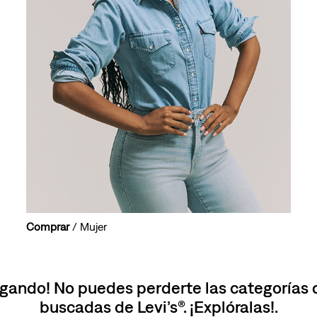
10
.
501 mujer
Comprar
/ Mujer
gando! No puedes perderte las categorías
buscadas de Levi’s®. ¡Explóralas!.