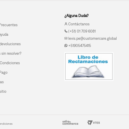
¿Alguna Duda?
Contáctanos
Frecuentes
(+51) 01 709 6081
Ayuda
levis.pe@customercare.global
devoluciones
+51905475415
sin resolver?
 Condiciones
 Pago
las
itio
ondiciones