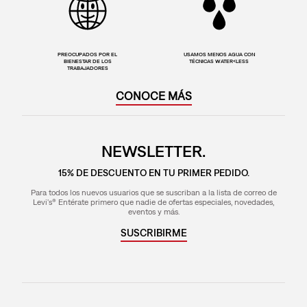
PREOCUPADOS POR EL
USAMOS MENOS AGUA CON
BIENESTAR DE LOS
TÉCNICAS WATER<LESS
TRABAJADORES
CONOCE MÁS
NEWSLETTER.
15% DE DESCUENTO EN TU PRIMER PEDIDO.
Para todos los nuevos usuarios que se suscriban a la lista de correo de
Levi's® Entérate primero que nadie de ofertas especiales, novedades,
eventos y más.
SUSCRIBIRME