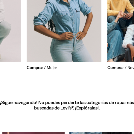
Comprar
/ Mujer
Comprar
/ No
¡Sigue navegando! No puedes perderte las categorías de ropa más
buscadas de Levi’s®. ¡Explóralas!.