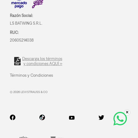
Razón Social:
LS BATWING S.R.L.
RUC:
20605214038
Descarga los términos
y condiciones AQUÍ »
Términos y Condiciones
© 2026 LEVI STRAUSS & CO