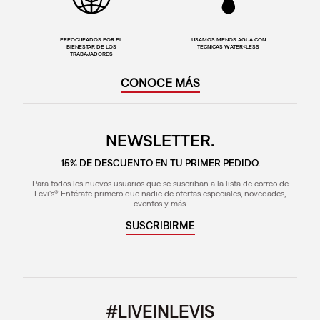
PREOCUPADOS POR EL
USAMOS MENOS AGUA CON
BIENESTAR DE LOS
TÉCNICAS WATER<LESS
TRABAJADORES
CONOCE MÁS
NEWSLETTER.
15% DE DESCUENTO EN TU PRIMER PEDIDO.
Para todos los nuevos usuarios que se suscriban a la lista de correo de
Levi's® Entérate primero que nadie de ofertas especiales, novedades,
eventos y más.
SUSCRIBIRME
#LIVEINLEVIS