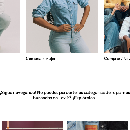
Comprar
/ Mujer
Comprar
/ No
¡Sigue navegando! No puedes perderte las categorías de ropa más
buscadas de Levi’s®. ¡Explóralas!.