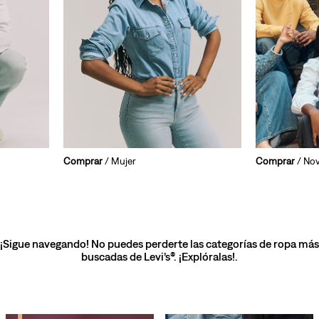
Comprar
/ Mujer
Comprar
/ No
¡Sigue navegando! No puedes perderte las categorías de ropa más
buscadas de Levi’s®. ¡Explóralas!.