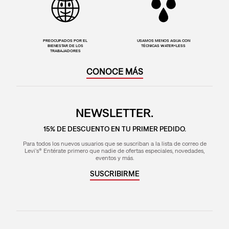
PREOCUPADOS POR EL
USAMOS MENOS AGUA CON
BIENESTAR DE LOS
TÉCNICAS WATER<LESS
TRABAJADORES
CONOCE MÁS
NEWSLETTER.
15% DE DESCUENTO EN TU PRIMER PEDIDO.
Para todos los nuevos usuarios que se suscriban a la lista de correo de
Levi's® Entérate primero que nadie de ofertas especiales, novedades,
eventos y más.
SUSCRIBIRME