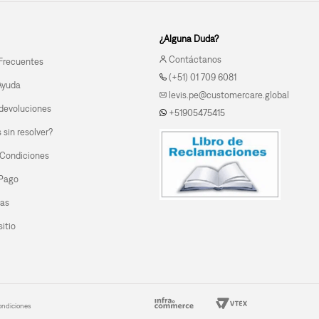
¿Alguna Duda?
Contáctanos
Frecuentes
(+51) 01 709 6081
Ayuda
levis.pe@customercare.global
devoluciones
+51905475415
sin resolver?
 Condiciones
 Pago
las
itio
ondiciones