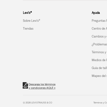
Levi’s®
Ayuda
Sobre Levi's®
Preguntas 
Tiendas
Centro de 
Cambios y 
¿Problemas 
Términos y
Medios de
Guía de tal
Mapeo del s
Descarga los términos
y condiciones AQUÍ »
© 2026 LEVI STRAUSS & CO
Términos y C