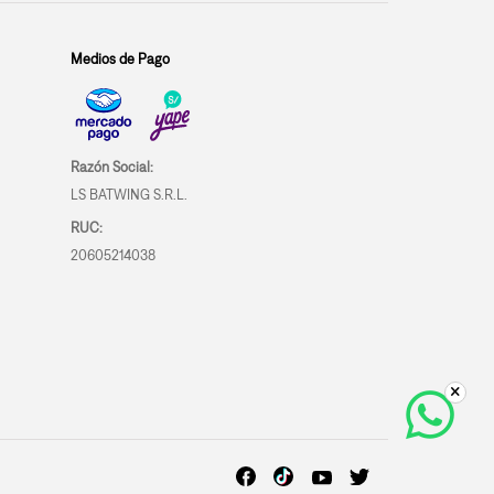
Medios de Pago
Razón Social:
LS BATWING S.R.L.
RUC:
20605214038