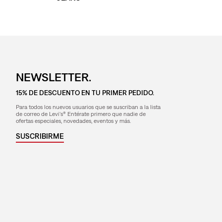
NEWSLETTER.
15% DE DESCUENTO EN TU PRIMER PEDIDO.
Para todos los nuevos usuarios que se suscriban a la lista
de correo de Levi's® Entérate primero que nadie de
ofertas especiales, novedades, eventos y más.
SUSCRIBIRME