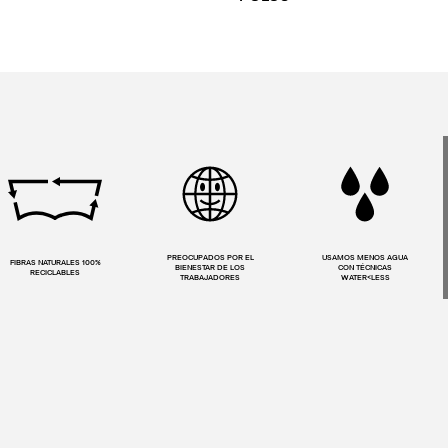
PREOCUPADOS POR EL
USAMOS MENOS AGUA
FIBRAS NATURALES 100%
BIENESTAR DE LOS
CON TÉCNICAS
RECICLABLES
TRABAJADORES
WATER<LESS