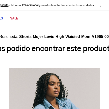
ístrate
, obtén un
15% adicional
y mantente al tanto de todas las novedades
LS
SALE
TÉRMINOS MÁS BUSCADOS
1
.
jeans mujer
Shorts-Mujer-Levis-High-Waisted-Mom-A1965-0
2
.
jeans mujer 501
 podido encontrar este producto
3
.
jeans hombre
4
.
casaca
5
.
cinch baggy jeans
6
.
polo hombre
7
.
505 jeans hombre
8
.
wide leg
9
.
jeans mujer 318