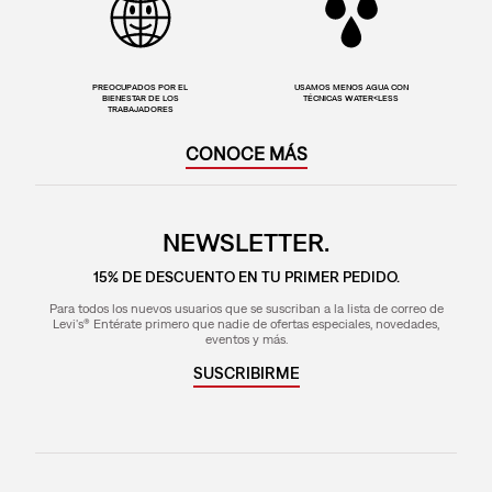
PREOCUPADOS POR EL
USAMOS MENOS AGUA CON
BIENESTAR DE LOS
TÉCNICAS WATER<LESS
TRABAJADORES
CONOCE MÁS
NEWSLETTER.
15% DE DESCUENTO EN TU PRIMER PEDIDO.
Para todos los nuevos usuarios que se suscriban a la lista de correo de
Levi's® Entérate primero que nadie de ofertas especiales, novedades,
eventos y más.
SUSCRIBIRME