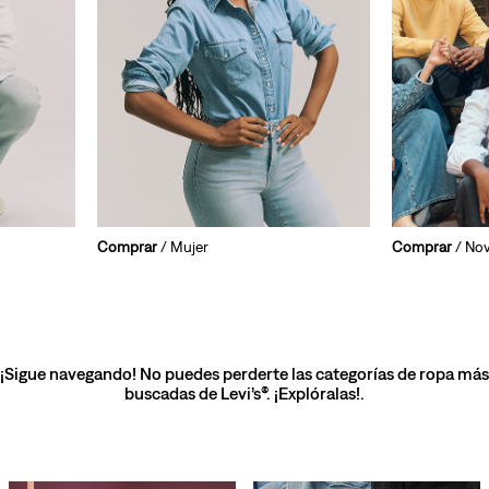
Comprar
/ Mujer
Comprar
/ No
¡Sigue navegando! No puedes perderte las categorías de ropa más
buscadas de Levi’s®. ¡Explóralas!.