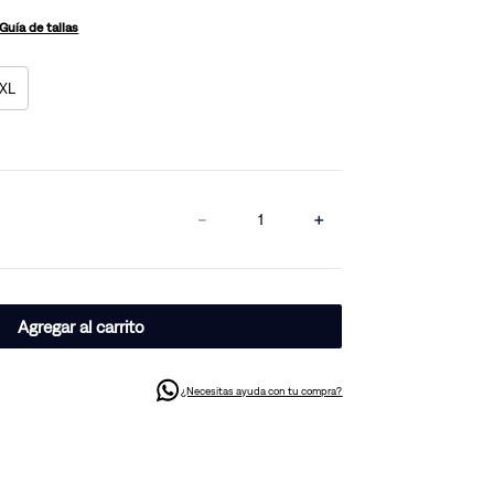
Guía de tallas
XL
－
＋
Agregar al carrito
¿Necesitas ayuda con tu compra?