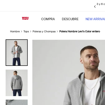
 sin intereses pagando con tus
tarjetas de crédito BBVA
, Interbank, Diners
Club y BCP (Visa), Cencosud y Scotiabank.
COMPRA
DESCUBRE
NEW ARRIVA
Hombre
Tops
Poleras y Chompas
Polera Hombre Levi's Color entero