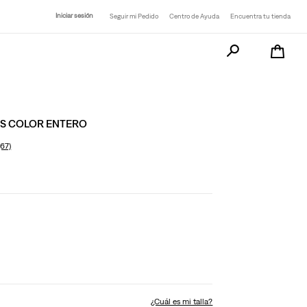
Iniciar sesión
Seguir mi Pedido
Centro de Ayuda
Encuentra tu tienda
Busca tu producto a
'S COLOR ENTERO
(67)
¿Cuál es mi talla?