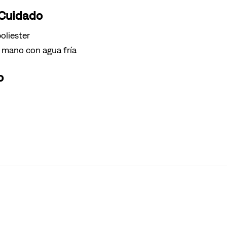
 Cuidado
oliester
 mano con agua fría
o