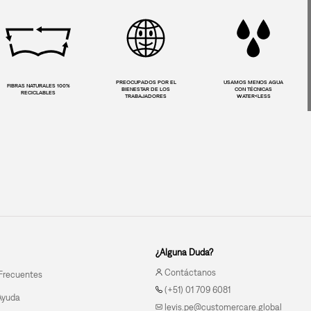
PREOCUPADOS POR EL
USAMOS MENOS AGUA
FIBRAS NATURALES 100%
BIENESTAR DE LOS
CON TÉCNICAS
RECICLABLES
TRABAJADORES
WATER<LESS
¿Alguna Duda?
Contáctanos
Frecuentes
(+51) 01 709 6081
Ayuda
levis.pe@customercare.global