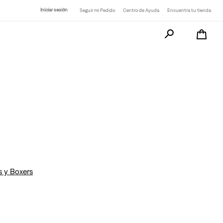
Iniciar sesión
Seguir mi Pedido
Centro de Ayuda
Encuentra tu tienda
Busca tu producto a
s y Boxers