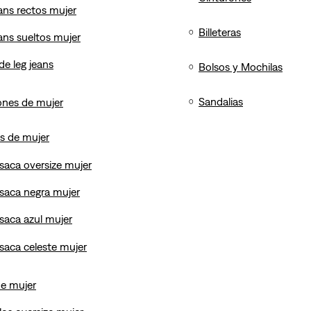
ans rectos mujer
10
.
501 mujer
Billeteras
ans sueltos mujer
de leg jeans
Bolsos y Mochilas
Sandalias
ones de mujer
s de mujer
saca oversize mujer
saca negra mujer
saca azul mujer
saca celeste mujer
de mujer