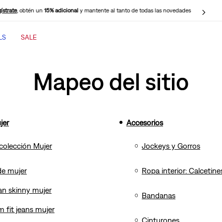
ístrate
, obtén un
15% adicional
y mantente al tanto de todas las novedades
LS
SALE
TÉRMINOS MÁS BUSCADOS
Mapeo del sitio
1
.
jeans mujer
2
.
jeans mujer 501
3
.
jeans hombre
jer
Accesorios
4
.
casaca
5
.
cinch baggy jeans
colección Mujer
Jockeys y Gorros
6
.
polo hombre
de mujer
Ropa interior: Calcetine
7
.
505 jeans hombre
an skinny mujer
8
.
wide leg
Bandanas
m fit jeans mujer
9
.
jeans mujer 318
Cinturones