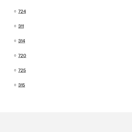
724
311
314
720
725
315