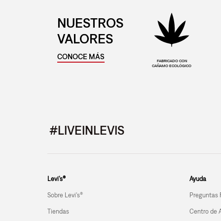
NUESTROS
VALORES
CONOCE MÁS
FABRICADO CON
CAÑAMO ECOLÓGICO
#LIVEINLEVIS
Levi’s®
Ayuda
Sobre Levi's®
Preguntas 
Tiendas
Centro de 