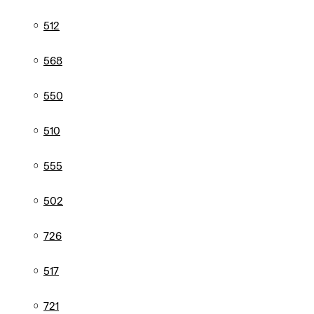
512
568
550
510
555
502
726
517
721