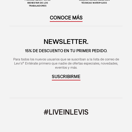
BIENESTAR DE LOS
TÉCNICAS WATER<LESS
TRABAJADORES
CONOCE MÁS
NEWSLETTER.
15% DE DESCUENTO EN TU PRIMER PEDIDO.
Para todos los nuevos usuarios que se suscriban a la lista de correo de
Levi's® Entérate primero que nadie de ofertas especiales, novedades,
eventos y más.
SUSCRIBIRME
#LIVEINLEVIS