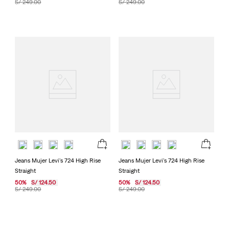
S/
249
.
00
S/
249
.
00
Jeans Mujer Levi's 724 High Rise
Jeans Mujer Levi's 724 High Rise
Straight
Straight
50
%
S/
124
.
50
50
%
S/
124
.
50
S/
249
.
00
S/
249
.
00