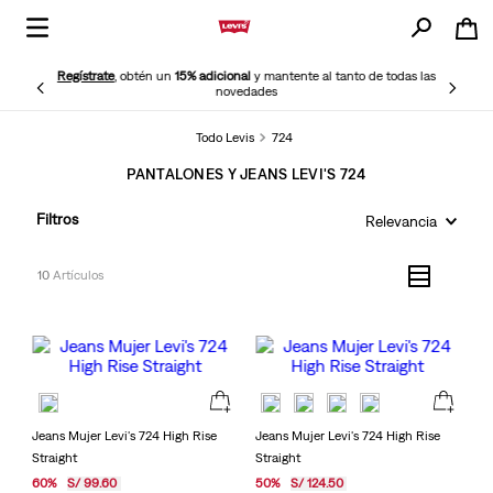
Regístrate
, obtén un
15% adicional
y mantente al tanto de todas las
novedades
Todo Levis
724
PANTALONES Y JEANS LEVI'S 724
Filtros
Relevancia
10
Jeans Mujer Levi's 724 High Rise
Jeans Mujer Levi's 724 High Rise
Straight
Straight
60
%
S/
99
.
60
50
%
S/
124
.
50