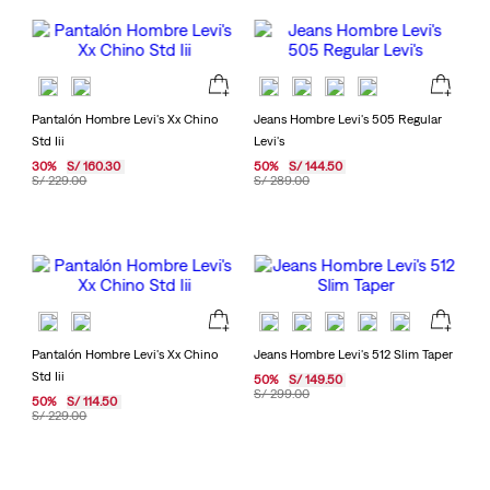
Pantalón Hombre Levi's Xx Chino
Jeans Hombre Levi's 505 Regular
Std Iii
Levi's
30
%
S/
160
.
30
50
%
S/
144
.
50
S/
229
.
00
S/
289
.
00
Pantalón Hombre Levi's Xx Chino
Jeans Hombre Levi's 512 Slim Taper
Std Iii
50
%
S/
149
.
50
S/
299
.
00
50
%
S/
114
.
50
S/
229
.
00