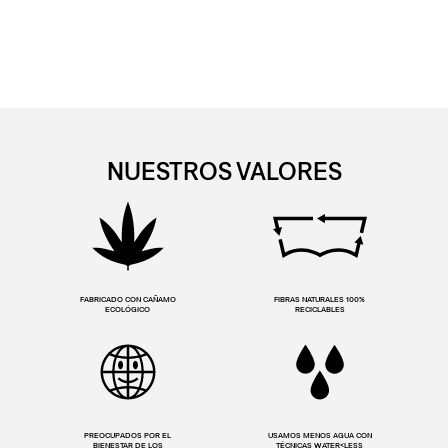
NUESTROS VALORES
FABRICADO CON CAÑAMO
FIBRAS NATURALES 100%
ECOLÓGICO
RECICLABLES
PREOCUPADOS POR EL
USAMOS MENOS AGUA CON
BIENESTAR DE LOS
TÉCNICAS WATER<LESS