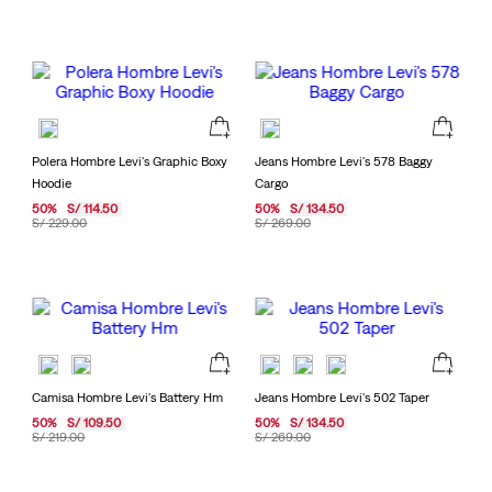
Polera Hombre Levi's Graphic Boxy
Jeans Hombre Levi's 578 Baggy
Hoodie
Cargo
50
%
S/
114
.
50
50
%
S/
134
.
50
S/
229
.
00
S/
269
.
00
Camisa Hombre Levi's Battery Hm
Jeans Hombre Levi's 502 Taper
50
%
S/
109
.
50
50
%
S/
134
.
50
S/
219
.
00
S/
269
.
00