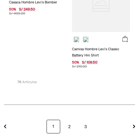
Casaca Hombre Levi's Bomber
50
%
S/
249
.
50
S/
499
.
00
Camisa Hombre Levi's Classic
Battery Hm Shirt
50
%
S/
109
.
50
S/
219
.
00
76
1
2
3