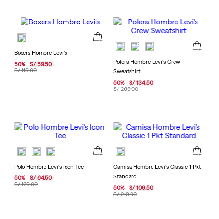
Boxers Hombre Levi's
Polera Hombre Levi's Crew
50
%
S/
59
.
50
S/
119
.
00
Sweatshirt
50
%
S/
134
.
50
S/
269
.
00
Polo Hombre Levi's Icon Tee
Camisa Hombre Levi's Classic 1 Pkt
Standard
50
%
S/
64
.
50
S/
129
.
00
50
%
S/
109
.
50
S/
219
.
00