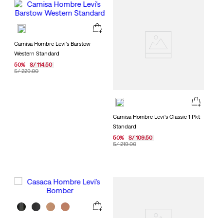
Camisa Hombre Levi's Barstow
Western Standard
50
%
S/
114
.
50
S/
229
.
00
Camisa Hombre Levi's Classic 1 Pkt
Standard
50
%
S/
109
.
50
S/
219
.
00