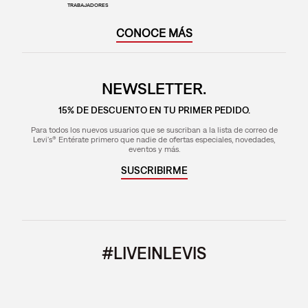
TRABAJADORES
CONOCE MÁS
NEWSLETTER.
15% DE DESCUENTO EN TU PRIMER PEDIDO.
Para todos los nuevos usuarios que se suscriban a la lista de correo de
Levi's® Entérate primero que nadie de ofertas especiales, novedades,
eventos y más.
SUSCRIBIRME
#LIVEINLEVIS