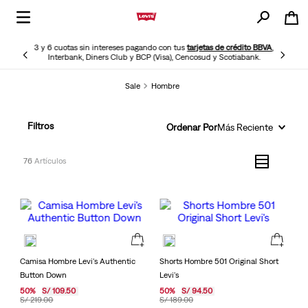
3 y 6 cuotas sin intereses pagando con tus
tarjetas de crédito BBVA
,
Interbank, Diners Club y BCP (Visa), Cencosud y Scotiabank.
Sale
Hombre
Filtros
Ordenar Por
Más Reciente
76
Camisa Hombre Levi's Authentic
Shorts Hombre 501 Original Short
Button Down
Levi's
50
%
S/
109
.
50
50
%
S/
94
.
50
S/
219
.
00
S/
189
.
00