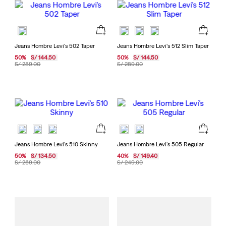
Jeans Hombre Levi's 502 Taper
Jeans Hombre Levi's 512 Slim Taper
50
%
S/
144
.
50
50
%
S/
144
.
50
S/
289
.
00
S/
289
.
00
Jeans Hombre Levi's 510 Skinny
Jeans Hombre Levi's 505 Regular
50
%
S/
134
.
50
40
%
S/
149
.
40
S/
269
.
00
S/
249
.
00