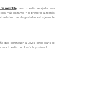
 de mezclilla
para un estilo relajado pero
look más elegante. Y si prefieres algo más
 hasta los más desgastados, estos jeans te
o que distinguen a Levi's, estos jeans se
nueva tu estilo con Levi's hoy mismo!