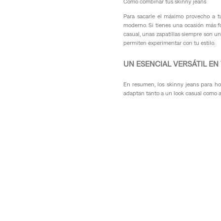
Cómo combinar tus skinny jeans
(
Para sacarle el máximo provecho a 
1
moderno. Si tienes una ocasión más 
3
casual, unas zapatillas siempre son un
)
permiten experimentar con tu estilo.
S
UN ESENCIAL VERSÁTIL EN
l
i
m
En resumen, los skinny jeans para hom
adaptan tanto a un look casual como a 
(
2
1
)
R
e
g
u
l
a
r
(