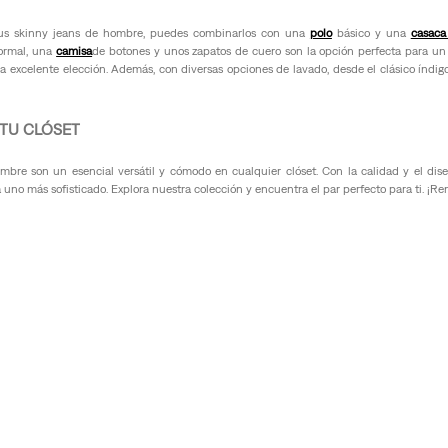
tus skinny jeans de hombre, puedes combinarlos con una
polo
básico y una
casaca
formal, una
camisa
de botones y unos zapatos de cuero son la opción perfecta para un 
a excelente elección. Además, con diversas opciones de lavado, desde el clásico índigo
 TU CLÓSET
bre son un esencial versátil y cómodo en cualquier clóset. Con la calidad y el diseñ
uno más sofisticado. Explora nuestra colección y encuentra el par perfecto para ti. ¡Re