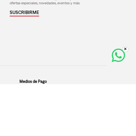
ofertas especiales, novedades, eventos y más.
SUSCRIBIRME
Medios de Pago
Razón Social:
LS BATWING S.R.L.
RUC:
20605214038