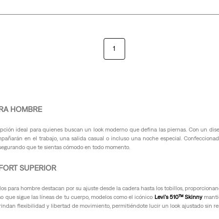
1
PARA HOMBRE
opción ideal para quienes buscan un look moderno que defina las piernas. Con un di
mpañarán en el trabajo, una salida casual o incluso una noche especial. Confeccionad
 asegurando que te sientas cómodo en todo momento.
NFORT SUPERIOR
illos para hombre destacan por su ajuste desde la cadera hasta los tobillos, proporciona
so que sigue las líneas de tu cuerpo, modelos como el icónico
Levi's 510™ Skinny
mantie
indan flexibilidad y libertad de movimiento, permitiéndote lucir un look ajustado sin re