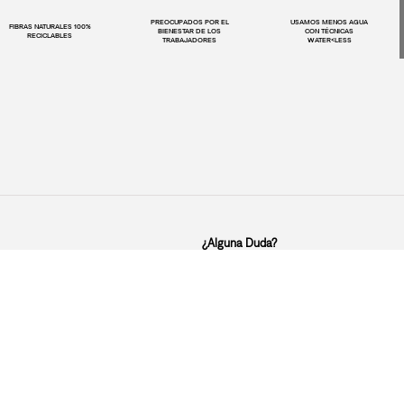
PREOCUPADOS POR EL
USAMOS MENOS AGUA
FIBRAS NATURALES 100%
BIENESTAR DE LOS
CON TÉCNICAS
RECICLABLES
TRABAJADORES
WATER<LESS
¿Alguna Duda?
Contáctanos
Frecuentes
(+51) 01 709 6081
Ayuda
levis.pe@customercare.global
devoluciones
+51905475415
sin resolver?
 Condiciones