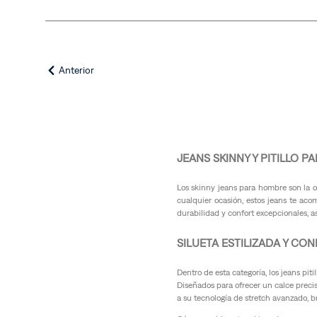
e
1
s
Sub-
s
d
Categoría
0
(
F
(
(
l
J
e
T
e
Gama
Anterior
x
de
a
a
(
Precios
p
n
e
s
r
y
–
(
P
/ 140.00
1
a
JEANS SKINNY Y PITILLO 
4
n
)
t
Los skinny jeans para hombre son la 
cualquier ocasión, estos jeans te aco
a
S
durabilidad y confort excepcionales,
l
t
o
r
SILUETA ESTILIZADA Y CO
n
a
e
i
Dentro de esta categoría, los jeans pit
s
g
Diseñados para ofrecer un calce preci
(
h
a su tecnología de stretch avanzado, br
t