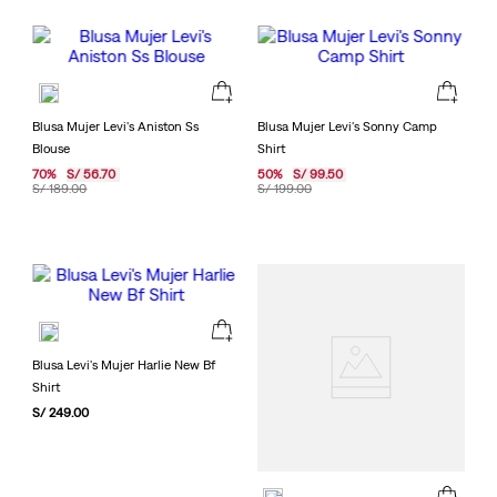
Blusa Mujer Levi's Aniston Ss
Blusa Mujer Levi's Sonny Camp
Blouse
Shirt
70
%
S/
56
.
70
50
%
S/
99
.
50
S/
189
.
00
S/
199
.
00
Blusa Levi's Mujer Harlie New Bf
Shirt
S/
249
.
00