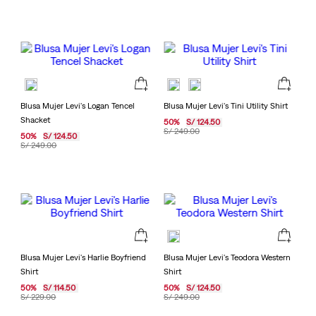
Blusa Mujer Levi's Logan Tencel
Blusa Mujer Levi's Tini Utility Shirt
Shacket
50
%
S/
124
.
50
S/
249
.
00
50
%
S/
124
.
50
S/
249
.
00
Blusa Mujer Levi's Harlie Boyfriend
Blusa Mujer Levi's Teodora Western
Shirt
Shirt
50
%
S/
114
.
50
50
%
S/
124
.
50
S/
229
.
00
S/
249
.
00