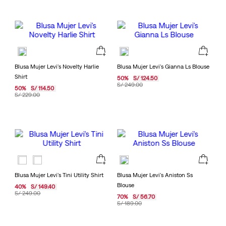
Blusa Mujer Levi's Novelty Harlie
Blusa Mujer Levi's Gianna Ls Blouse
Shirt
50
%
S/
124
.
50
S/
249
.
00
50
%
S/
114
.
50
S/
229
.
00
Blusa Mujer Levi's Tini Utility Shirt
Blusa Mujer Levi's Aniston Ss
Blouse
40
%
S/
149
.
40
S/
249
.
00
70
%
S/
56
.
70
S/
189
.
00