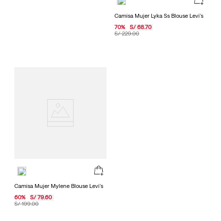
Camisa Mujer Lyka Ss Blouse Levi's
70
%
S/
68
.
70
S/
229
.
00
Camisa Mujer Mylene Blouse Levi's
60
%
S/
79
.
60
S/
199
.
00