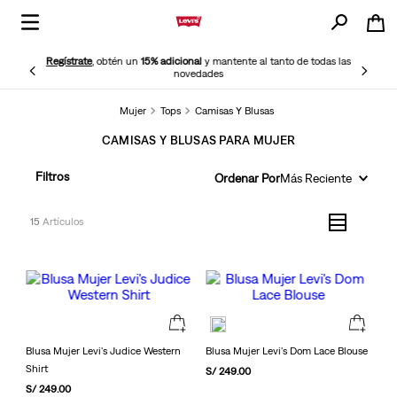
Regístrate
, obtén un
15% adicional
y mantente al tanto de todas las
novedades
Mujer
Tops
Camisas Y Blusas
CAMISAS Y BLUSAS PARA MUJER
Filtros
Ordenar Por
Más Reciente
15
Blusa Mujer Levi's Judice Western
Blusa Mujer Levi's Dom Lace Blouse
Shirt
S/
249
.
00
S/
249
.
00