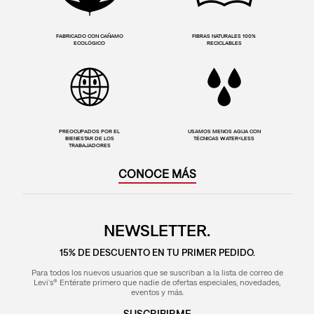
FABRICADO CON CAÑAMO
FIBRAS NATURALES 100%
ECOLÓGICO
RECICLABLES
PREOCUPADOS POR EL
USAMOS MENOS AGUA CON
BIENESTAR DE LOS
TÉCNICAS WATER<LESS
TRABAJADORES
CONOCE MÁS
NEWSLETTER.
15% DE DESCUENTO EN TU PRIMER PEDIDO.
Para todos los nuevos usuarios que se suscriban a la lista de correo de
Levi's® Entérate primero que nadie de ofertas especiales, novedades,
eventos y más.
SUSCRIBIRME