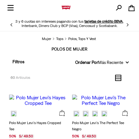
3 y 6 cuotas sin intereses pagando con tus
tarjetas de crédito BBVA
,
Interbank, Diners Club y BCP (Visa), Cencosud y Scotiabank.
Mujer
Tops
Polos, Tops Y Vest
POLOS DE MUJER
Filtros
Ordenar Por
Más Reciente
60
Polo Mujer Levi's Hayes Cropped
Polo Mujer Levi's The Perfect Tee
Tee
Negro
50
%
S/
49
.
50
50
%
S/
49
.
50