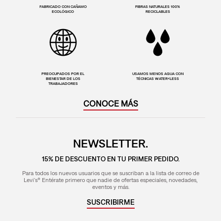
FABRICADO CON CAÑAMO
FIBRAS NATURALES 100%
ECOLÓGICO
RECICLABLES
PREOCUPADOS POR EL
USAMOS MENOS AGUA CON
BIENESTAR DE LOS
TÉCNICAS WATER<LESS
TRABAJADORES
CONOCE MÁS
NEWSLETTER.
15% DE DESCUENTO EN TU PRIMER PEDIDO.
Para todos los nuevos usuarios que se suscriban a la lista de correo de
Levi's® Entérate primero que nadie de ofertas especiales, novedades,
eventos y más.
SUSCRIBIRME