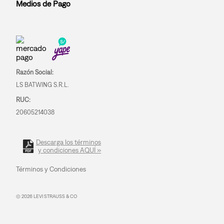
Medios de Pago
Razón Social:
LS BATWING S.R.L.
RUC:
20605214038
Descarga los términos
y condiciones AQUÍ »
Términos y Condiciones
© 2026 LEVI STRAUSS & CO