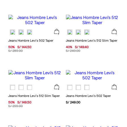
Jeans Hombre Levi's 502 Taper
Jeans Hombre Levi's 512 Slim Taper
50
%
S/
144
.
50
40
%
S/
149
.
40
S/
289
.
00
S/
249
.
00
Jeans Hombre Levi's 512 Slim Taper
Jeans Hombre Levi's 502 Taper
50
%
S/
149
.
50
S/
249
.
00
S/
299
.
00