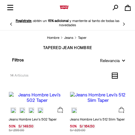
Regístrate
, obtén un
15% adicional
y mantente al tanto de todas las
novedades
Hombre
Jeans
Taper
TAPERED JEAN HOMBRE
Filtros
Relevancia
14
Jeans Hombre Levi's 502 Taper
Jeans Hombre Levi's 512 Slim Taper
50
%
S/
149
.
50
50
%
S/
164
.
50
S/
299
.
00
S/
329
.
00