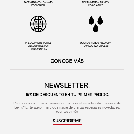
FABRICADO CON CAÑAMO
FIBRAS NATURALES 100%
ECOLÓGICO
RECICLABLES
PREOCUPADOS POR EL
USAMOS MENOS AGUA CON
BIENESTAR DE LOS
TÉCNICAS WATER<LESS
TRABAJADORES
CONOCE MÁS
NEWSLETTER.
15% DE DESCUENTO EN TU PRIMER PEDIDO.
Para todos los nuevos usuarios que se suscriban a la lista de correo de
Levi's® Entérate primero que nadie de ofertas especiales, novedades,
eventos y más.
SUSCRIBIRME