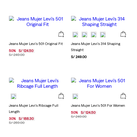
Jeans Mujer Levi's 501 Original Fit
Jeans Mujer Levi's 314 Shaping
Straight
50
%
S/
124
.
50
S/
249
.
00
S/
249
.
00
Jeans Mujer Levi's Ribcage Full
Jeans Mujer Levi's 501 For Women
Length
50
%
S/
124
.
50
S/
249
.
00
30
%
S/
188
.
30
S/
269
.
00