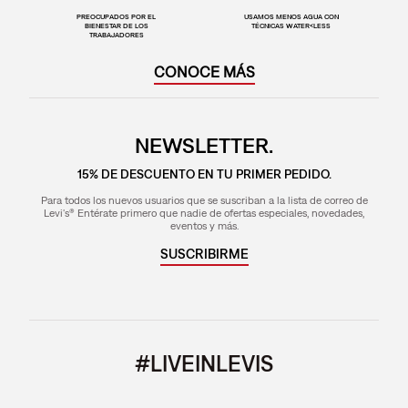
PREOCUPADOS POR EL
USAMOS MENOS AGUA CON
BIENESTAR DE LOS
TÉCNICAS WATER<LESS
TRABAJADORES
CONOCE MÁS
NEWSLETTER.
15% DE DESCUENTO EN TU PRIMER PEDIDO.
Para todos los nuevos usuarios que se suscriban a la lista de correo de
Levi's® Entérate primero que nadie de ofertas especiales, novedades,
eventos y más.
SUSCRIBIRME
#LIVEINLEVIS