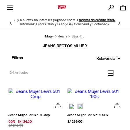
3 y 6 cuotas sin intereses pagando con tus
tarjetas de crédito BBVA
,
Interbank, Diners Club y BCP (Visa), Cencosud y Scotiabank.
Mujer
Jeans
Straight
JEANS RECTOS MUJER
Filtros
Relevancia
34
Jeans Mujer Levi's 501 Crop
Jeans Mujer Levi's 501 '90s
50
%
S/
124
.
50
S/
299
.
00
S/
249
.
00