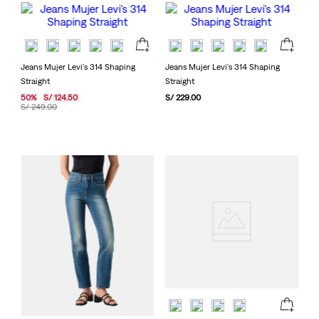
Jeans Mujer Levi's 314 Shaping
Jeans Mujer Levi's 314 Shaping
Straight
Straight
50
%
S/
124
.
50
S/
229
.
00
S/
249
.
00