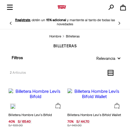
Regístrate
, obtén un
15% adicional
y mantente al tanto de todas las
novedades
Hombre
Billeteras
BILLETERAS
Filtros
Relevancia
2
Billetera Hombre Levi's Bifold
Billetera Hombre Levi's Bifold Wallet
40
%
S/
65
.
40
70
%
S/
44
.
70
S/
109
.
00
S/
149
.
00