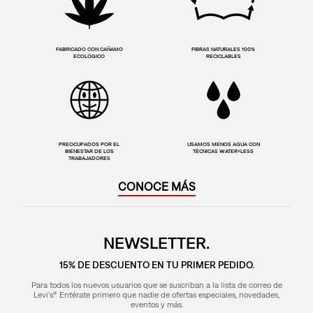
FABRICADO CON CAÑAMO
FIBRAS NATURALES 100%
ECOLÓGICO
RECICLABLES
PREOCUPADOS POR EL
USAMOS MENOS AGUA CON
BIENESTAR DE LOS
TÉCNICAS WATER<LESS
TRABAJADORES
CONOCE MÁS
NEWSLETTER.
15% DE DESCUENTO EN TU PRIMER PEDIDO.
Para todos los nuevos usuarios que se suscriban a la lista de correo de
Levi's® Entérate primero que nadie de ofertas especiales, novedades,
eventos y más.