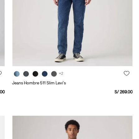
+2
Jeans Hombre 511 Slim Levi's
00
S/
269
.
00