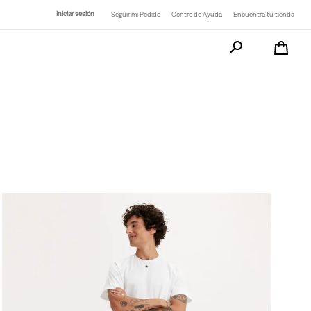
Iniciar sesión
Seguir mi Pedido
Centro de Ayuda
Encuentra tu tienda
Busca tu producto a