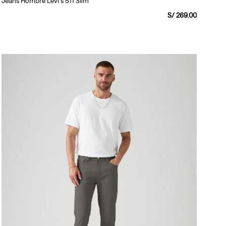
Jeans Hombre Levi's 511 Slim
S/
269
.
00