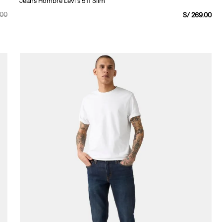
Jeans Hombre Levi's 511 Slim
00
S/
269
.
00