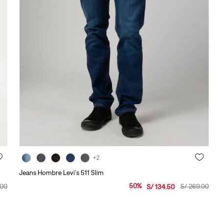
10
.
501 mujer
+2
Jeans Hombre Levi's 511 Slim
50
%
00
S/
269
.
00
S/
134
.
50