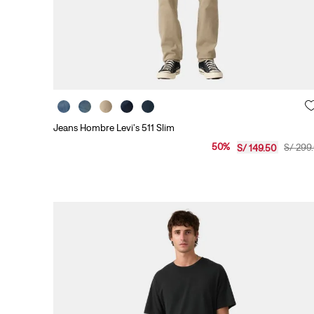
Jeans Hombre Levi's 511 Slim
50
%
S/
299
.
S/
149
.
50