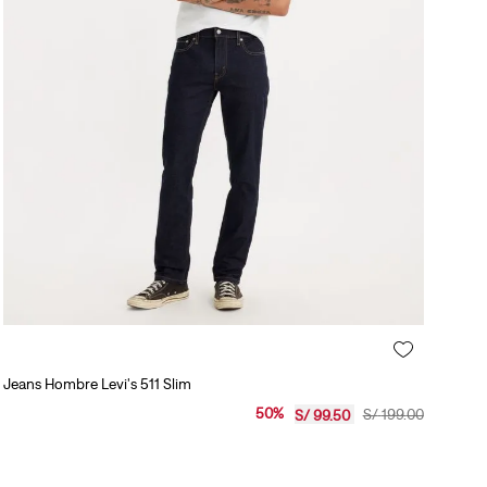
Jeans Hombre Levi's 511 Slim
50
%
S/
199
.
00
S/
99
.
50