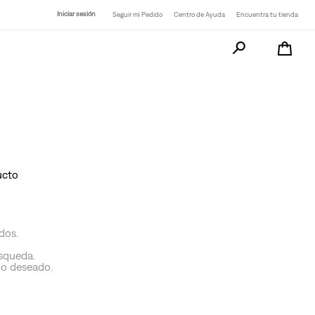
Iniciar sesión
Seguir mi Pedido
Centro de Ayuda
Encuentra tu tienda
Busca tu producto a
ucto
dos.
úsqueda.
no deseado.