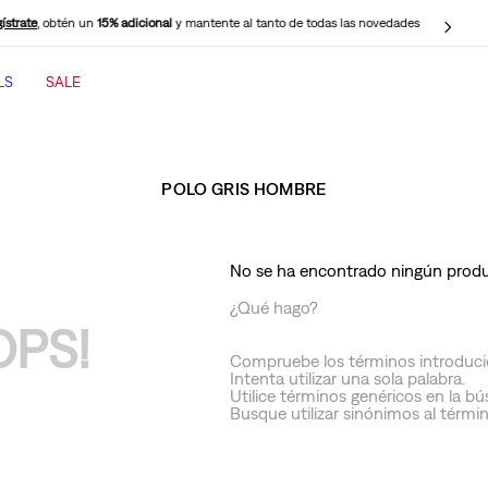
ístrate
, obtén un
15% adicional
y mantente al tanto de todas las novedades
LS
SALE
TÉRMINOS MÁS BUSCADOS
1
.
jeans mujer
POLO GRIS HOMBRE
2
.
jeans mujer 501
3
.
jeans hombre
No se ha encontrado ningún prod
4
.
cinch baggy jeans
¿Qué hago?
5
.
casaca
OPS!
6
.
505 jeans hombre
Compruebe los términos introduci
Intenta utilizar una sola palabra.
7
.
polo hombre
Utilice términos genéricos en la b
Busque utilizar sinónimos al térmi
8
.
wide leg
9
.
jeans mujer 318