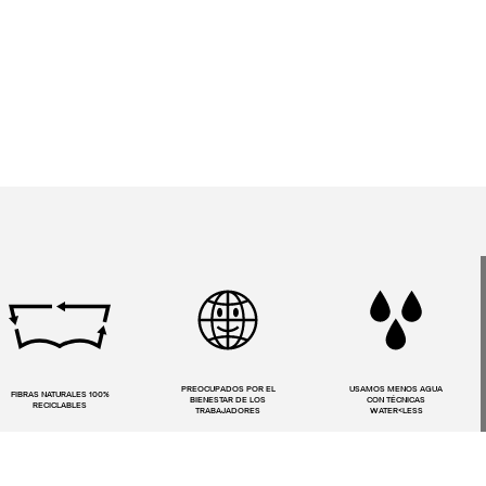
PREOCUPADOS POR EL
USAMOS MENOS AGUA
FIBRAS NATURALES 100%
BIENESTAR DE LOS
CON TÉCNICAS
RECICLABLES
TRABAJADORES
WATER<LESS