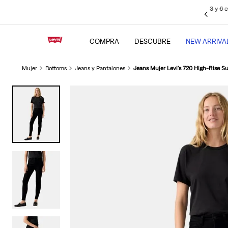
sin intereses pagando con tus
tarjetas de crédito BBVA
, Interbank, Diners
Club y BCP (Visa), Cencosud y Scotiabank.
COMPRA
DESCUBRE
NEW ARRIVA
Mujer
Bottoms
Jeans y Pantalones
Jeans Mujer Levi's 720 High-Rise S