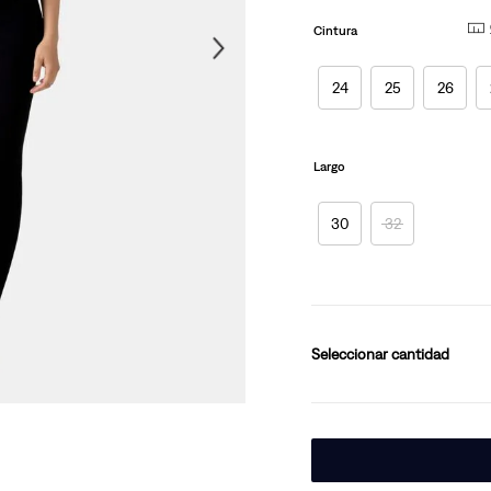
página.
10
.
501 mujer
Cintura
24
25
26
Largo
30
32
cantidad