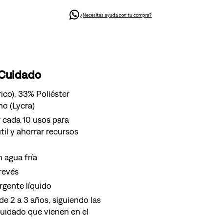
¿Necesitas ayuda con tu compra?
 Cuidado
co), 33% Poliéster
no (Lycra)
 cada 10 usos para
til y ahorrar recursos
 agua fría
 revés
gente líquido
e 2 a 3 años, siguiendo las
cuidado que vienen en el