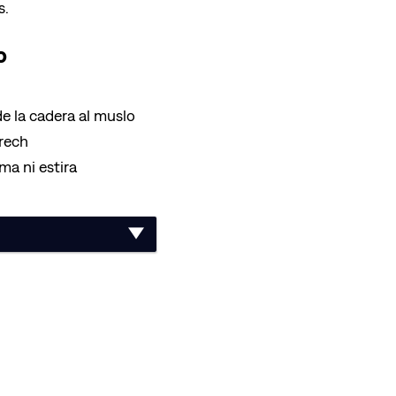
s.
o
e la cadera al muslo
rech
ma ni estira