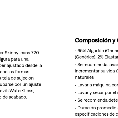
Composición y
65% Algodón (Genéri
per Skinny jeans 720
(Genérico), 2% Elasta
figura para una
Se recomienda lavar
per ajustado desde la
incrementar su vida ú
iene las formas.
naturales
 tela de sujeción
cuparse por un ajuste
Lavar a máquina con
Levi's Water<Less,
Lavar y secar por el
o de acabado.
Se recomienda deter
Duración promedio d
especificaciones de 