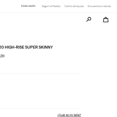
Iniciar sesión
Seguir mi Pedido
Centro de Ayuda
Encuentra tu tienda
Busca tu producto a
20 HIGH-RISE SUPER SKINNY
474)
¿Cuál es mi talla?