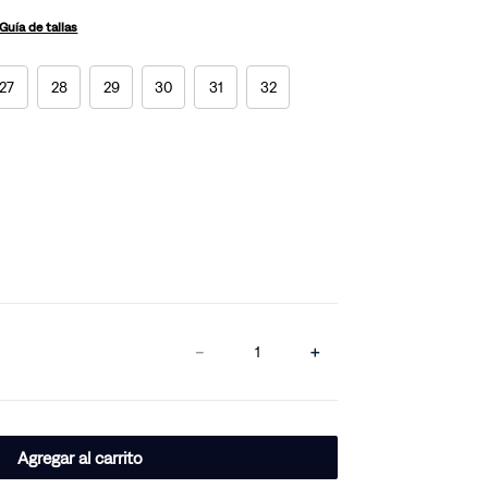
Guía de tallas
27
28
29
30
31
32
－
＋
Agregar al carrito