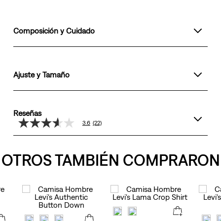
Composición y Cuidado
Ajuste y Tamaño
Reseñas
3.6
(22)
3.6
de
5
estrellas,
OTROS TAMBIÉN COMPRARON
valor
medio
de
valoración.
Read
22
Reviews.
Enlace