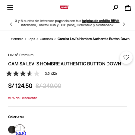
3 y 6 cuotas sin intereses pagando con tus
tarjetas de crédito BBVA
,
Interbank, Diners Club y BCP (Visa), Cencosud y Scotiabank.
Hombre
Tops
Camisas
Camisa Levi's Hombre Authentic Button Down
Levi's® Premium
CAMISA LEVI'S HOMBRE AUTHENTIC BUTTON DOWN
3.6
(22)
3.6
de
S/
124
.
50
S/
249
.
00
5
estrellas,
valor
50%
de Descuento
medio
de
valoración.
Read
Color:
Azul
22
Reviews.
Enlace
en