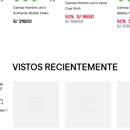
en
Camisa Hombre Levi's Lama
la
Camisa Hombre Levi's
Camisa H
Crop Shirt
misma
Authentic Button Down
Battery 
página.
50
%
S/
99
.
50
S/
219
.
00
S/
199
.
00
50
%
S/
219
.
VISTOS RECIENTEMENTE
sic 1