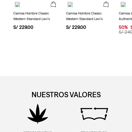
Camisa Hombre Classic
Camisa Hombre Classic
Camisa 
Western Standard Levi's
Western Standard Levi's
Authent
S/
229
.
00
S/
229
.
00
50
%
S/
24
NUESTROS VALORES