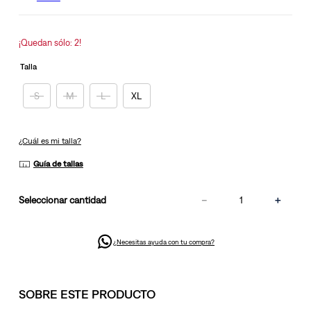
la
misma
página.
¡Quedan sólo: 2!
Talla
S
M
L
XL
¿Cuál es mi talla?
Guía de tallas
－
＋
cantidad
¿Necesitas ayuda con tu compra?
SOBRE ESTE PRODUCTO