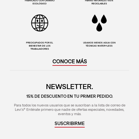
FABRICADO CON CAÑAMO
FIBRAS NATURALES 100%
ECOLÓGICO
RECICLABLES
PREOCUPADOS POR EL
USAMOS MENOS AGUA CON
BIENESTAR DE LOS
TÉCNICAS WATER<LESS
TRABAJADORES
CONOCE MÁS
NEWSLETTER.
15% DE DESCUENTO EN TU PRIMER PEDIDO.
Para todos los nuevos usuarios que se suscriban a la lista de correo de
Levi's® Entérate primero que nadie de ofertas especiales, novedades,
eventos y más.
SUSCRIBIRME