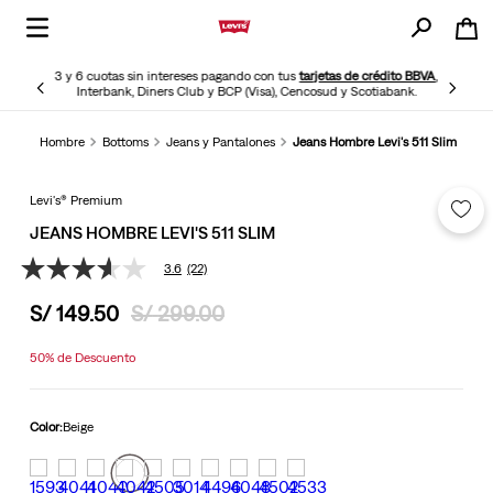
3 y 6 cuotas sin intereses pagando con tus
tarjetas de crédito BBVA
,
Interbank, Diners Club y BCP (Visa), Cencosud y Scotiabank.
Hombre
Bottoms
Jeans y Pantalones
Jeans Hombre Levi's 511 Slim
Levi's® Premium
JEANS HOMBRE LEVI'S 511 SLIM
3.6
(22)
3.6
de
S/
149
.
50
S/
299
.
00
5
estrellas,
valor
50%
de Descuento
medio
de
valoración.
Read
Color:
Beige
22
Reviews.
Enlace
en