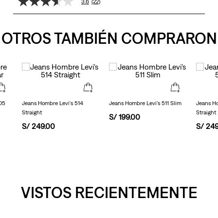
3.6
(22)
3.6
de
5
estrellas,
OTROS TAMBIÉN COMPRARON
valor
medio
de
valoración.
Read
22
Reviews.
Enlace
en
05
Jeans Hombre Levi's 514
Jeans Hombre Levi's 511 Slim
Jeans Ho
la
Straight
Straight
misma
S/
199
.
00
página.
S/
249
.
00
S/
24
VISTOS RECIENTEMENTE