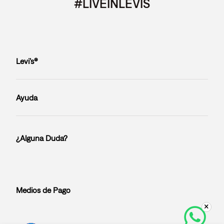
NEWSLETTER.
15% DE DESCUENTO EN TU PRIMER PEDIDO.
Para todos los nuevos usuarios que se suscriban a la lista de correo de
Levi's® Entérate primero que nadie de ofertas especiales, novedades,
eventos y más.
SUSCRIBIRME
#LIVEINLEVIS
Levi’s®
Ayuda