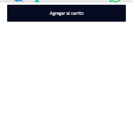
Agregar al carrito
¿Alguna Duda?
Medios de Pago
Razón Social:
LS BATWING S.R.L.
RUC:
20605214038