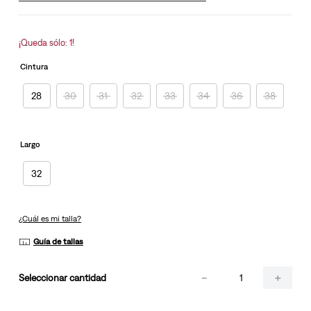
la
misma
página.
¡Queda sólo: 1!
Cintura
28
30
31
32
33
34
36
38
Largo
32
¿Cuál es mi talla?
Guía de tallas
－
＋
cantidad