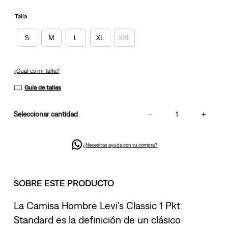
misma
página.
Talla
S
M
L
XL
XXL
¿Cuál es mi talla?
Guía de tallas
－
＋
cantidad
¿Necesitas ayuda con tu compra?
SOBRE ESTE PRODUCTO
La Camisa Hombre Levi's Classic 1 Pkt
Standard es la definición de un clásico