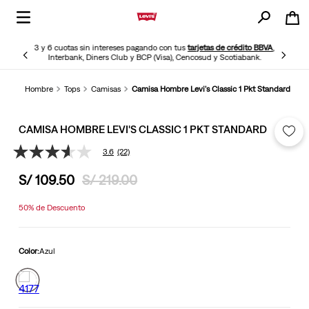
3 y 6 cuotas sin intereses pagando con tus
tarjetas de crédito BBVA
,
Interbank, Diners Club y BCP (Visa), Cencosud y Scotiabank.
Hombre
Tops
Camisas
Camisa Hombre Levi's Classic 1 Pkt Standard
CAMISA HOMBRE LEVI'S CLASSIC 1 PKT STANDARD
3.6
(22)
3.6
de
S/
109
.
50
S/
219
.
00
5
estrellas,
valor
50%
de Descuento
medio
de
valoración.
Read
Color:
Azul
22
Reviews.
Enlace
en
la