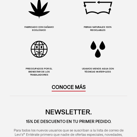
FABRICADO CON CAÑAMO
FIBRAS NATURALES 100%
ECOLÓGICO
RECICLABLES
PREOCUPADOS POR EL
USAMOS MENOS AGUA CON
BIENESTAR DE LOS
TÉCNICAS WATER<LESS
TRABAJADORES
CONOCE MÁS
NEWSLETTER.
15% DE DESCUENTO EN TU PRIMER PEDIDO.
Para todos los nuevos usuarios que se suscriban a la lista de correo de
Levi's® Entérate primero que nadie de ofertas especiales, novedades,