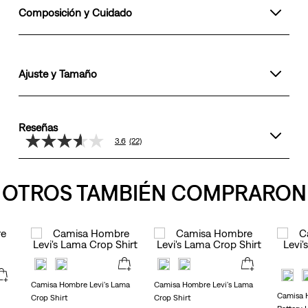
Composición y Cuidado
Ajuste y Tamaño
Reseñas
3.6
(22)
3.6
de
5
estrellas,
OTROS TAMBIÉN COMPRARON
valor
medio
de
valoración.
Read
22
Reviews.
Enlace
en
Camisa Hombre Levi's Lama
Camisa Hombre Levi's Lama
la
Camisa H
Crop Shirt
Crop Shirt
misma