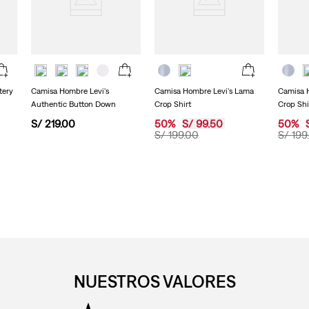
tery
Camisa Hombre Levi's
Camisa Hombre Levi's Lama
Camisa 
Authentic Button Down
Crop Shirt
Crop Shi
S/
219
.
00
50
%
S/
99
.
50
50
%
S/
199
.
00
S/
199
.
NUESTROS VALORES