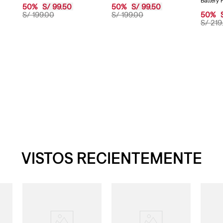
Battery 
página.
50
%
S/
99
.
50
50
%
S/
99
.
50
S/
199
.
00
S/
199
.
00
50
%
S/
219
.
VISTOS RECIENTEMENTE