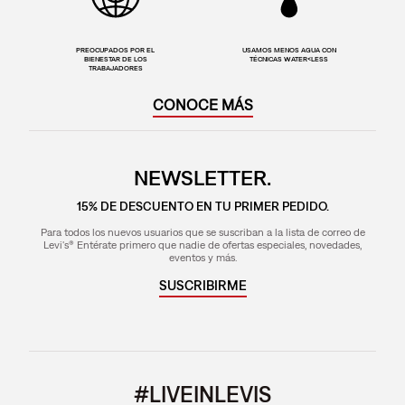
PREOCUPADOS POR EL
USAMOS MENOS AGUA CON
BIENESTAR DE LOS
TÉCNICAS WATER<LESS
TRABAJADORES
CONOCE MÁS
NEWSLETTER.
15% DE DESCUENTO EN TU PRIMER PEDIDO.
Para todos los nuevos usuarios que se suscriban a la lista de correo de
Levi's® Entérate primero que nadie de ofertas especiales, novedades,
eventos y más.
SUSCRIBIRME
#LIVEINLEVIS