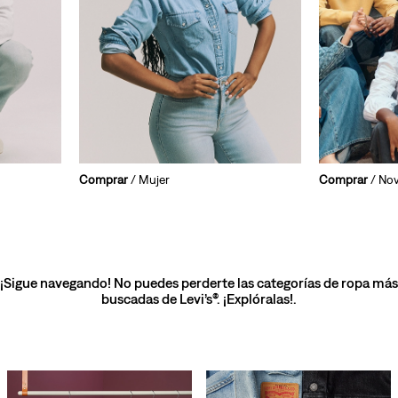
Comprar
/ Mujer
Comprar
/ No
¡Sigue navegando! No puedes perderte las categorías de ropa más
buscadas de Levi’s®. ¡Explóralas!.