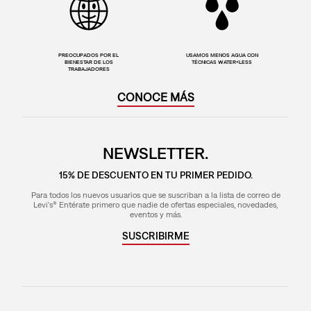
PREOCUPADOS POR EL
USAMOS MENOS AGUA CON
BIENESTAR DE LOS
TÉCNICAS WATER<LESS
TRABAJADORES
CONOCE MÁS
NEWSLETTER.
15% DE DESCUENTO EN TU PRIMER PEDIDO.
Para todos los nuevos usuarios que se suscriban a la lista de correo de
Levi's® Entérate primero que nadie de ofertas especiales, novedades,
eventos y más.
SUSCRIBIRME