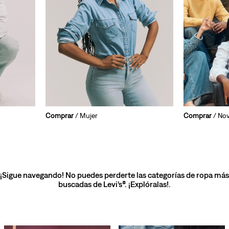
Comprar
/ Mujer
Comprar
/ No
¡Sigue navegando! No puedes perderte las categorías de ropa más
buscadas de Levi’s®. ¡Explóralas!.