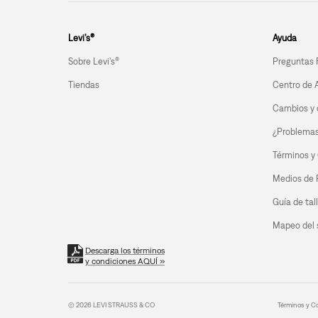
Levi’s®
Ayuda
Sobre Levi's®
Preguntas 
Tiendas
Centro de 
Cambios y 
¿Problemas 
Términos y
Medios de
Guía de tal
Mapeo del s
Descarga los términos
y condiciones AQUÍ »
© 2026 LEVI STRAUSS & CO
Términos y C