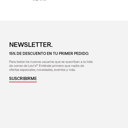
NEWSLETTER.
15% DE DESCUENTO EN TU PRIMER PEDIDO.
Para todos los nuevos usuarios que se suscriban a la lista
de correo de Levi's® Entérate primero que nadie de
ofertas especiales, novedades, eventos y más.
SUSCRIBIRME