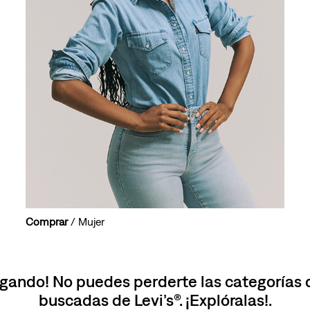
10
.
501 mujer
Comprar
/ Mujer
gando! No puedes perderte las categorías
buscadas de Levi’s®. ¡Explóralas!.