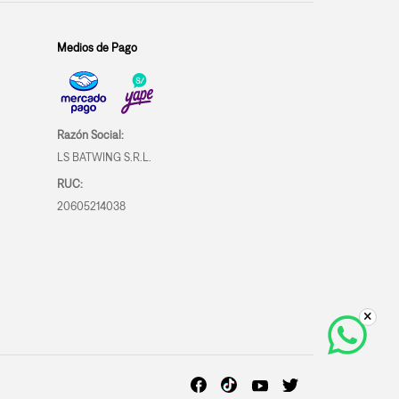
Medios de Pago
Razón Social:
LS BATWING S.R.L.
RUC:
20605214038