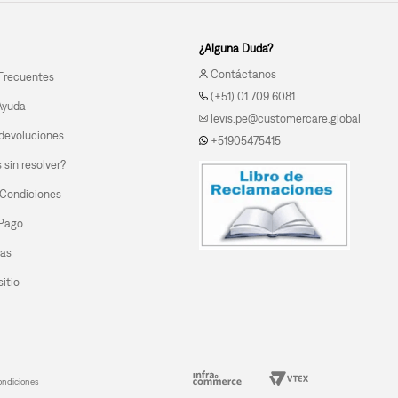
¿Alguna Duda?
Contáctanos
Frecuentes
(+51) 01 709 6081
Ayuda
levis.pe@customercare.global
devoluciones
+51905475415
sin resolver?
 Condiciones
 Pago
las
itio
ondiciones