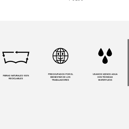
PREOCUPADOS POR EL
USAMOS MENOS AGUA
FIBRAS NATURALES 100%
BIENESTAR DE LOS
CON TÉCNICAS
RECICLABLES
TRABAJADORES
WATER<LESS