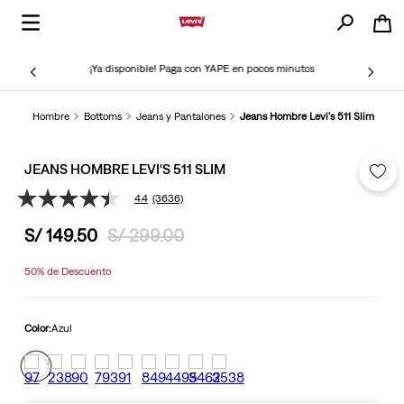
¡Ya disponible! Paga con YAPE en pocos minutos
Hombre
Bottoms
Jeans y Pantalones
Jeans Hombre Levi's 511 Slim
JEANS HOMBRE LEVI'S 511 SLIM
4.4
(3636)
4.4
de
S/
149
.
50
S/
299
.
00
5
estrellas,
valor
50%
de Descuento
medio
de
valoración.
Read
Color:
Azul
3636
Reviews.
Enlace
en
la