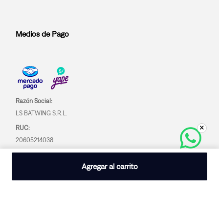
Medios de Pago
Razón Social:
LS BATWING S.R.L.
RUC:
20605214038
Agregar al carrito
Descarga los términos
y condiciones AQUÍ »
Términos y Condiciones