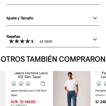
Ajuste y Tamaño
Reseñas
4.4
(3636)
4.4
de
5
estrellas,
OTROS TAMBIÉN COMPRARON
valor
medio
de
valoración.
Read
3636
Reviews.
Enlace
en
Jeans Hombre Levi's 512 Slim
Pantalón
la
Taper
Chino Ii
misma
página.
50
%
S/
144
.
50
S/
24
S/
289
.
00