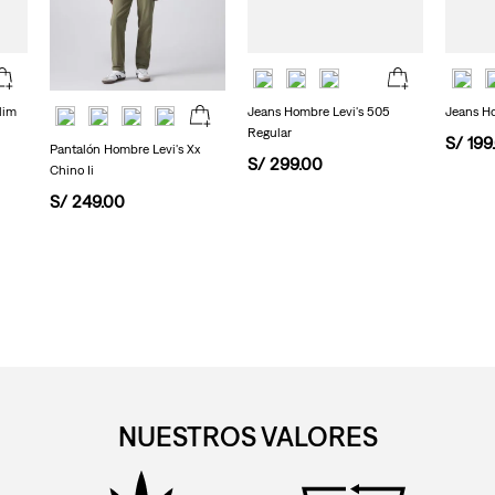
lim
Jeans Hombre Levi's 505
Jeans Ho
Regular
S/
199
.
Pantalón Hombre Levi's Xx
S/
299
.
00
Chino Ii
S/
249
.
00
NUESTROS VALORES