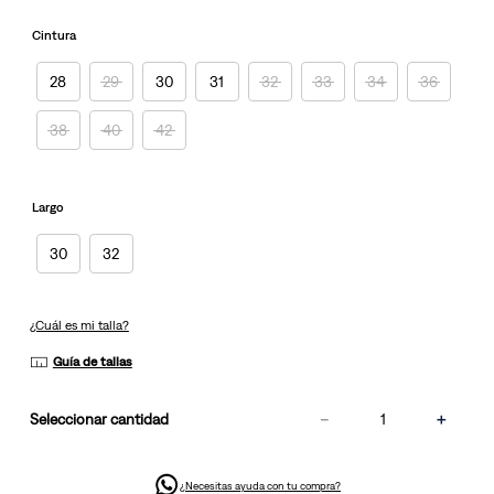
misma
página.
Cintura
28
29
30
31
32
33
34
36
38
40
42
Largo
30
32
¿Cuál es mi talla?
Guía de tallas
－
＋
cantidad
¿Necesitas ayuda con tu compra?