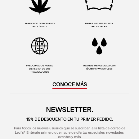
FABRICADO CON CAÑAMO
FIBRAS NATURALES 100%
ECOLÓGICO
RECICLABLES
PREOCUPADOS POR EL
USAMOS MENOS AGUA CON
BIENESTAR DE LOS
TÉCNICAS WATER<LESS
TRABAJADORES
CONOCE MÁS
NEWSLETTER.
15% DE DESCUENTO EN TU PRIMER PEDIDO.
Para todos los nuevos usuarios que se suscriban a la lista de correo de
Levi's® Entérate primero que nadie de ofertas especiales, novedades,
eventos y más.