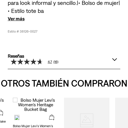
para look informal y sencillo.|• Bolso de mujer|
• Estilo tote ba
Ver más
38126-0027
Reseñas
4.7
(16)
4.7
de
5
estrellas,
OTROS TAMBIÉN COMPRARON
valor
medio
de
valoración.
Read
16
Reviews.
Enlace
en
lake
la
Bolso Mujer Levi's Women's
misma