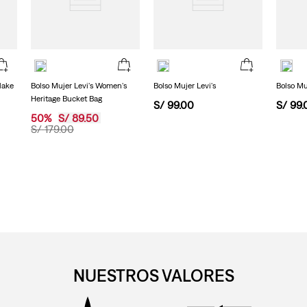
lake
Bolso Mujer Levi's Women's
Bolso Mujer Levi's
Bolso Mu
Heritage Bucket Bag
S/
99
.
00
S/
99
.
50
%
S/
89
.
50
S/
179
.
00
NUESTROS VALORES