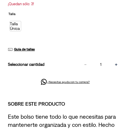
misma
¡Quedan sólo: 3!
página.
Talla
Talla
Única
Guía de tallas
－
＋
cantidad
¿Necesitas ayuda con tu compra?
SOBRE ESTE PRODUCTO
Este bolso tiene todo lo que necesitas para
mantenerte organizada y con estilo. Hecho