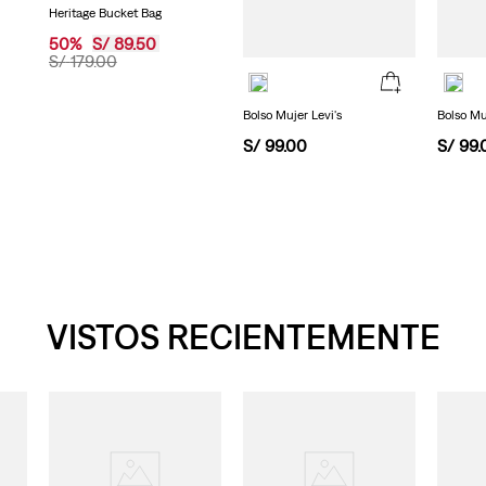
Heritage Bucket Bag
página.
50
%
S/
89
.
50
S/
179
.
00
Bolso Mujer Levi's
Bolso Mu
S/
99
.
00
S/
99
.
VISTOS RECIENTEMENTE