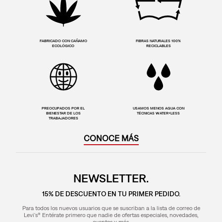
FABRICADO CON CAÑAMO
FIBRAS NATURALES 100%
ECOLÓGICO
RECICLABLES
PREOCUPADOS POR EL
USAMOS MENOS AGUA CON
BIENESTAR DE LOS
TÉCNICAS WATER<LESS
TRABAJADORES
CONOCE MÁS
NEWSLETTER.
15% DE DESCUENTO EN TU PRIMER PEDIDO.
Para todos los nuevos usuarios que se suscriban a la lista de correo de
Levi's® Entérate primero que nadie de ofertas especiales, novedades,
eventos y más.