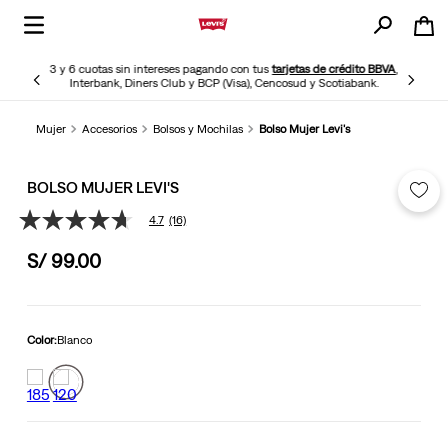
3 y 6 cuotas sin intereses pagando con tus
tarjetas de crédito BBVA
,
Interbank, Diners Club y BCP (Visa), Cencosud y Scotiabank.
Mujer
Accesorios
Bolsos y Mochilas
Bolso Mujer Levi's
BOLSO MUJER LEVI'S
4.7
(16)
4.7
de
S/
99
.
00
5
estrellas,
valor
medio
de
valoración.
Color:
Blanco
Read
16
Reviews.
Enlace
en
la