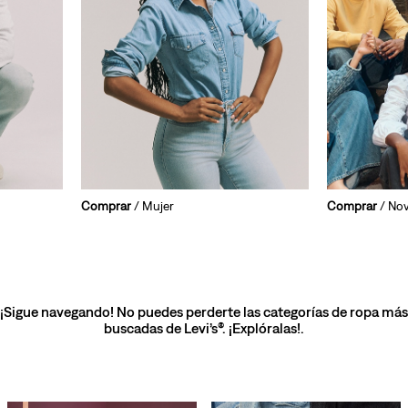
Comprar
/ Mujer
Comprar
/ No
¡Sigue navegando! No puedes perderte las categorías de ropa más
buscadas de Levi’s®. ¡Explóralas!.