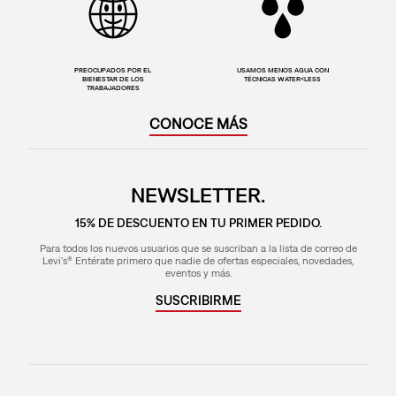
PREOCUPADOS POR EL
USAMOS MENOS AGUA CON
BIENESTAR DE LOS
TÉCNICAS WATER<LESS
TRABAJADORES
CONOCE MÁS
NEWSLETTER.
15% DE DESCUENTO EN TU PRIMER PEDIDO.
Para todos los nuevos usuarios que se suscriban a la lista de correo de
Levi's® Entérate primero que nadie de ofertas especiales, novedades,
eventos y más.
SUSCRIBIRME