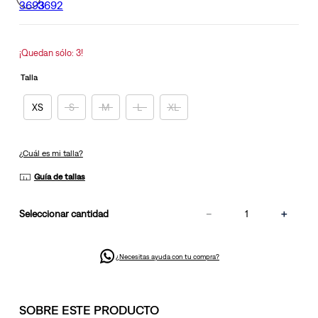
en
la
misma
página.
¡Quedan sólo: 3!
Talla
XS
S
M
L
XL
¿Cuál es mi talla?
Guía de tallas
－
＋
cantidad
¿Necesitas ayuda con tu compra?
SOBRE ESTE PRODUCTO