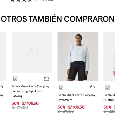
3.6
de
5
estrellas,
OTROS TAMBIÉN COMPRARON
valor
medio
de
valoración.
Read
22
Reviews.
Enlace
en
la
misma
página.
Polera Mujer Levi's Everyday
con mini logotipo Levi's
day
Polera Mujer Levi's Everyday
Polera M
Batwing
Sweatshirt
Quarter 
50
%
S/
109
.
50
50
%
S/
109
.
50
50
%
S/
219
.
00
S/
219
.
00
S/
22