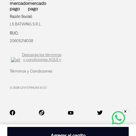
Razón Social:
LS BATWING S.R.L.
RUC:
20605214038
Descarga los términos
y condiciones AQUÍ »
Términos y Condiciones
© 2026 LEVI STRAUSS & CO
Agregar al carrito