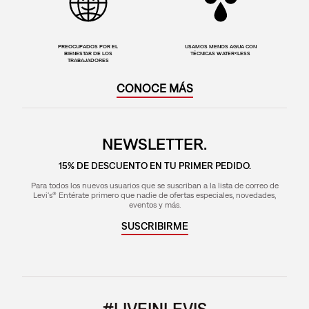
PREOCUPADOS POR EL
USAMOS MENOS AGUA CON
BIENESTAR DE LOS
TÉCNICAS WATER<LESS
TRABAJADORES
CONOCE MÁS
NEWSLETTER.
15% DE DESCUENTO EN TU PRIMER PEDIDO.
Para todos los nuevos usuarios que se suscriban a la lista de correo de
Levi's® Entérate primero que nadie de ofertas especiales, novedades,
eventos y más.
SUSCRIBIRME
#LIVEINLEVIS