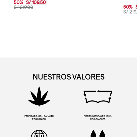
50
%
S/
109
.
50
50
%
S/
219
.
00
S/
219
.
NUESTROS VALORES
FABRICADO CON CAÑAMO
FIBRAS NATURALES 100%
ECOLÓGICO
RECICLABLES