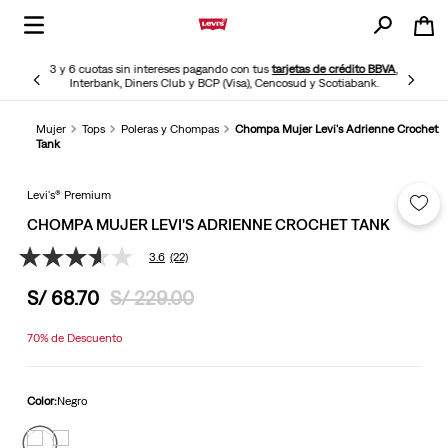
3 y 6 cuotas sin intereses pagando con tus
tarjetas de crédito BBVA
,
Interbank, Diners Club y BCP (Visa), Cencosud y Scotiabank.
Mujer
Tops
Poleras y Chompas
Chompa Mujer Levi's Adrienne Crochet
Tank
Levi's® Premium
CHOMPA MUJER LEVI'S ADRIENNE CROCHET TANK
3.6
(22)
3.6
de
S/
68
.
70
S/
229
.
00
5
estrellas,
valor
70%
de Descuento
medio
de
valoración.
Read
Color:
Negro
22
Reviews.
Enlace