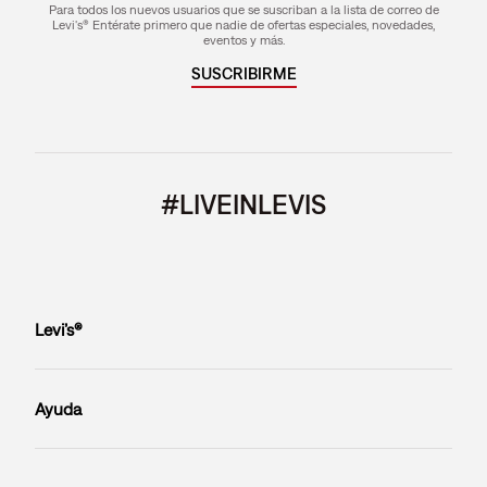
Para todos los nuevos usuarios que se suscriban a la lista de correo de
Levi's® Entérate primero que nadie de ofertas especiales, novedades,
eventos y más.
SUSCRIBIRME
#LIVEINLEVIS
Levi’s®
Ayuda