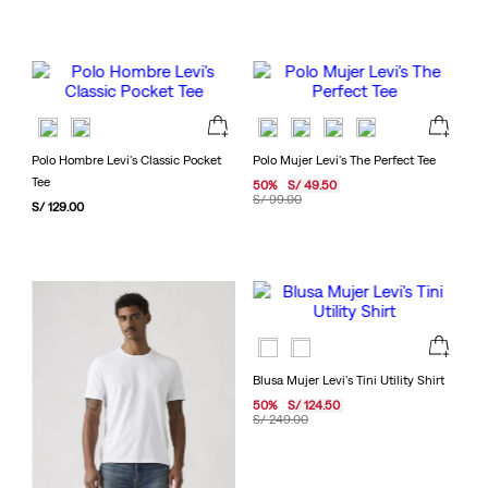
Polo Hombre Levi's Classic Pocket
Polo Mujer Levi's The Perfect Tee
Tee
50
%
S/
49
.
50
S/
99
.
00
S/
129
.
00
Blusa Mujer Levi's Tini Utility Shirt
50
%
S/
124
.
50
S/
249
.
00