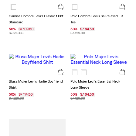
Camisa Hombre Levi's Classic 1 Pkt
Polo Hombre Levi's Ss Relaxed Fit
Standard
Tee
50
%
S/
109
.
50
50
%
S/
64
.
50
S/
219
.
00
S/
129
.
00
Blusa Mujer Levi's Harlie Boyfriend
Polo Mujer Levi's Essential Neck
Shirt
Long Sleeve
50
%
S/
114
.
50
50
%
S/
64
.
50
S/
229
.
00
S/
129
.
00