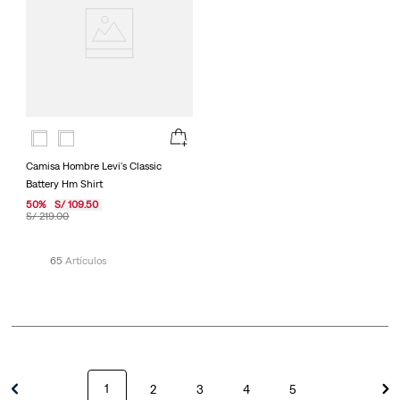
Camisa Hombre Levi's Classic
Battery Hm Shirt
50
%
S/
109
.
50
S/
219
.
00
65
1
2
3
4
5