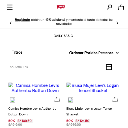
Regístrate
, obtén un
15% adicional
y mantente al tanto de todas las
novedades
DAILY BASIC
Filtros
Ordenar Por
Más Reciente
65
Camisa Hombre Levi's Authentic
Blusa Mujer Levi's Logan Tencel
Button Down
Shacket
50
%
S/
109
.
50
50
%
S/
124
.
50
S/
219
.
00
S/
249
.
00