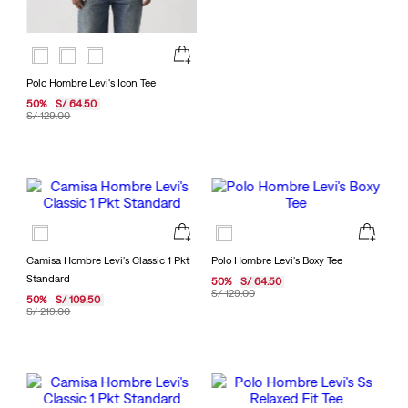
Polo Hombre Levi's Icon Tee
50
%
S/
64
.
50
S/
129
.
00
Camisa Hombre Levi's Classic 1 Pkt
Polo Hombre Levi's Boxy Tee
Standard
50
%
S/
64
.
50
S/
129
.
00
50
%
S/
109
.
50
S/
219
.
00