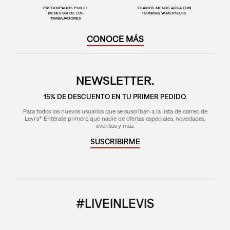
PREOCUPADOS POR EL
USAMOS MENOS AGUA CON
BIENESTAR DE LOS
TÉCNICAS WATER<LESS
TRABAJADORES
CONOCE MÁS
NEWSLETTER.
15% DE DESCUENTO EN TU PRIMER PEDIDO.
Para todos los nuevos usuarios que se suscriban a la lista de correo de
Levi's® Entérate primero que nadie de ofertas especiales, novedades,
eventos y más.
SUSCRIBIRME
#LIVEINLEVIS