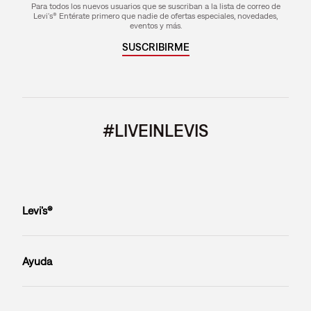
Para todos los nuevos usuarios que se suscriban a la lista de correo de
Levi's® Entérate primero que nadie de ofertas especiales, novedades,
eventos y más.
SUSCRIBIRME
#LIVEINLEVIS
Levi’s®
Ayuda