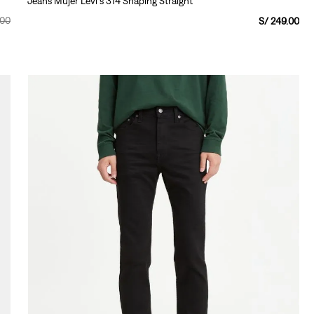
Jeans Mujer Levi's 314 Shaping Straight
00
S/
249
.
00