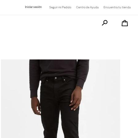
Iniciar sesión
Seguir mi Pedido
Centro de Ayuda
Encuentra tu tienda
Busca tu producto a