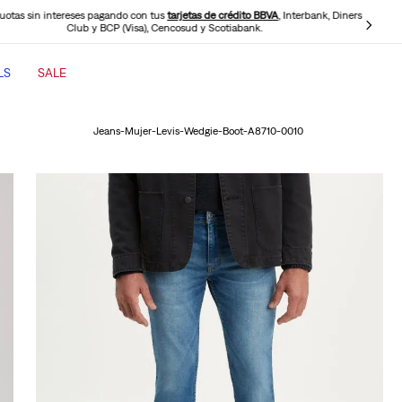
cuotas sin intereses pagando con tus
tarjetas de crédito BBVA
, Interbank, Diners
Club y BCP (Visa), Cencosud y Scotiabank.
LS
SALE
TÉRMINOS MÁS BUSCADOS
1
Jeans-Mujer-Levis-Wedgie-Boot-A8710-0010
.
jeans mujer
2
.
jeans mujer 501
3
.
jeans hombre
4
.
cinch baggy jeans
5
.
casaca
6
.
505 jeans hombre
7
.
polo hombre
8
.
wide leg
9
.
jeans mujer 318