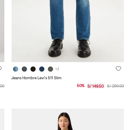
10
.
501 mujer
+2
Jeans Hombre Levi's 511 Slim
50
%
00
S/
299
.
00
S/
149
.
50