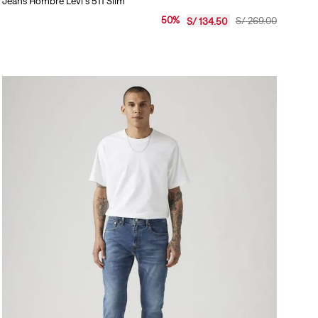
Jeans Hombre Levi's 511 Slim
50
%
S/
269
.
00
S/
134
.
50