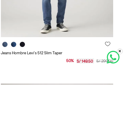
Jeans Hombre Levi's 512 Slim Taper
50
%
S/
299
.
00
S/
149
.
50