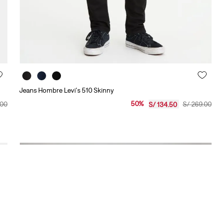
Jeans Hombre Levi's 510 Skinny
50
%
00
S/
269
.
00
S/
134
.
50