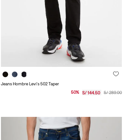
Jeans Hombre Levi's 502 Taper
50
%
S/
289
.
00
S/
144
.
50