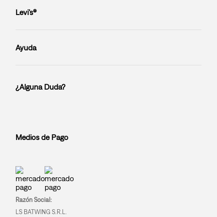
Levi’s®
Ayuda
¿Alguna Duda?
Medios de Pago
Razón Social:
LS BATWING S.R.L.