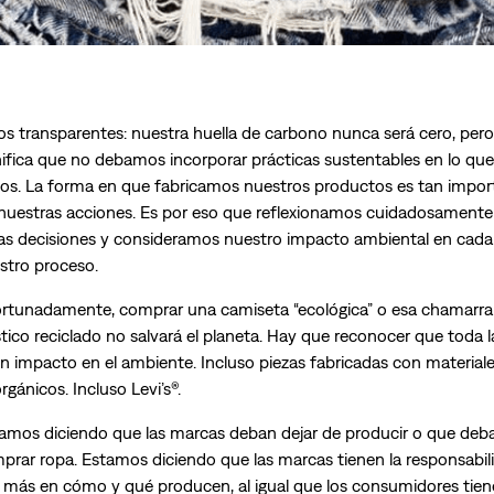
s transparentes: nuestra huella de carbono nunca será cero, pero
nifica que no debamos incorporar prácticas sustentables en lo que
s. La forma en que fabricamos nuestros productos es tan impor
uestras acciones. Es por eso que reflexionamos cuidadosamente
as decisiones y consideramos nuestro impacto ambiental en cada
stro proceso.
rtunadamente, comprar una camiseta “ecológica” o esa chamarr
stico reciclado no salvará el planeta. Hay que reconocer que toda l
un impacto en el ambiente. Incluso piezas fabricadas con material
gánicos. Incluso Levi’s®.
amos diciendo que las marcas deban dejar de producir o que deba
prar ropa. Estamos diciendo que las marcas tienen la responsabil
 más en cómo y qué producen, al igual que los consumidores tien