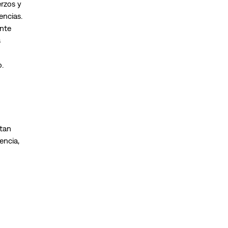
erzos y
encias.
ente
s
o.
itan
encia,