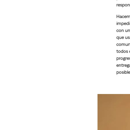
respon
Hacemo
impedi
con un
que us
comuni
todos 
progre
entreg
posibl