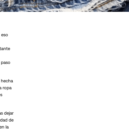
 eso
tante
 paso
a hecha
a ropa
es
s dejar
idad de
en la