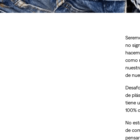
Seremo
no sig
hacemo
como n
nuestr
de nue
Desafo
de plá
tiene 
100% or
No est
de com
pensar