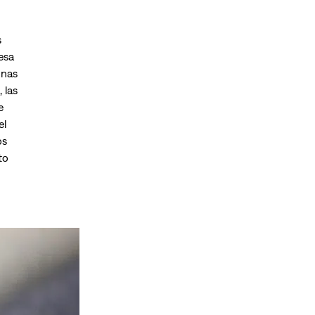
s
esa
onas
 las
e
el
os
to