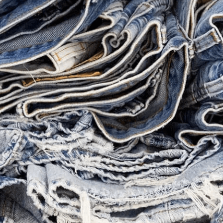
10
.
501 mujer