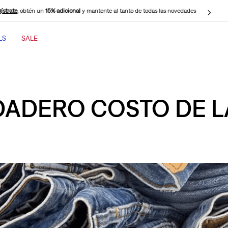
ístrate
, obtén un
15% adicional
y mantente al tanto de todas las novedades
LS
SALE
TÉRMINOS MÁS BUSCADOS
1
.
jeans mujer
2
.
jeans mujer 501
DADERO COSTO DE 
3
.
jeans hombre
4
.
cinch baggy jeans
5
.
casaca
6
.
505 jeans hombre
7
.
polo hombre
8
.
wide leg
9
.
jeans mujer 318