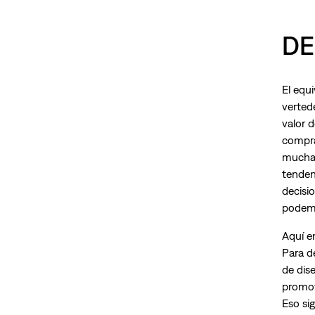
DE
El equ
verted
valor d
compra
muchas
tenden
decisi
podem
Aquí e
Para d
de dis
promove
Eso sig