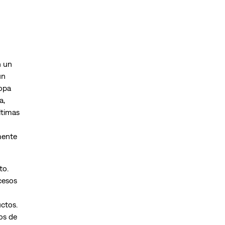
n un
un
ropa
a,
ltimas
mente
to.
cesos
uctos.
nos de