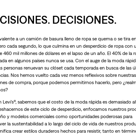
CISIONES. DECISIONES.
ivalente a un camión de basura lleno de ropa se quema o se tira e
ero cada segundo, lo que culmina en un desperdicio de ropa con 
e 460 mil millones de dólares en el lapso de un año. El 40% de la 
da en algunos países nunca se usa. Con el auge de la moda rápid
 personas renuevan su clóset cada temporada en busca de las ú
cias. Nos hemos vuelto cada vez menos reflexivos sobre nuestras
ones de compra, porque podemos permitirnos hacerlo, pero ¿real
os?
n Levi's®, sabemos que el costo de la moda rápida es demasiado al
eshacernos de este ciclo de desperdicio, enfocamos nuestros pro
eño y modelos comerciales como oportunidades poderosas para
r la sustentabilidad a lo largo del ciclo de vida de nuestros prod
nifica crear estilos duraderos hechos para resistir, tanto en térmi