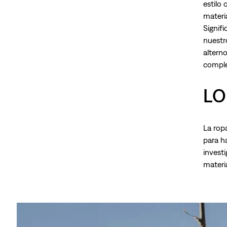
estilo 
materi
Signif
nuestr
altern
comple
LO
La rop
para h
invest
materia