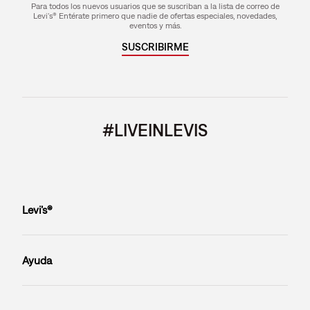
Para todos los nuevos usuarios que se suscriban a la lista de correo de
Levi's® Entérate primero que nadie de ofertas especiales, novedades,
eventos y más.
SUSCRIBIRME
#LIVEINLEVIS
Levi’s®
Ayuda