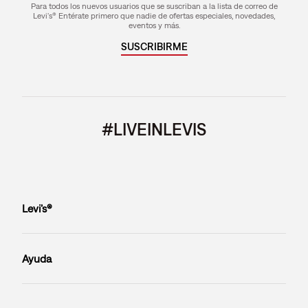
Para todos los nuevos usuarios que se suscriban a la lista de correo de
Levi's® Entérate primero que nadie de ofertas especiales, novedades,
eventos y más.
SUSCRIBIRME
#LIVEINLEVIS
Levi’s®
Ayuda