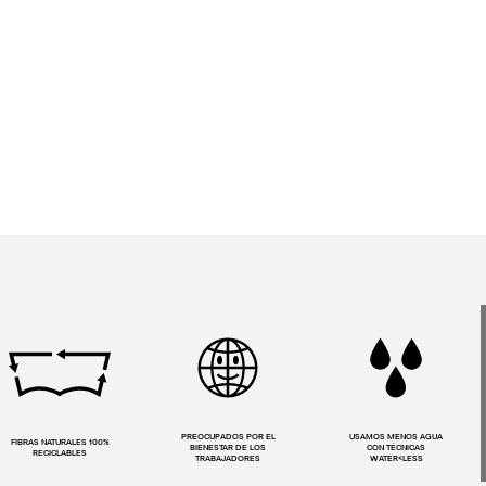
PREOCUPADOS POR EL
USAMOS MENOS AGUA
FIBRAS NATURALES 100%
BIENESTAR DE LOS
CON TÉCNICAS
RECICLABLES
TRABAJADORES
WATER<LESS