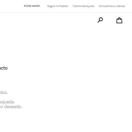
Iniciar sesión
Seguir mi Pedido
Centro de Ayuda
Encuentra tu tienda
Busca tu producto a
ucto
dos.
úsqueda.
no deseado.