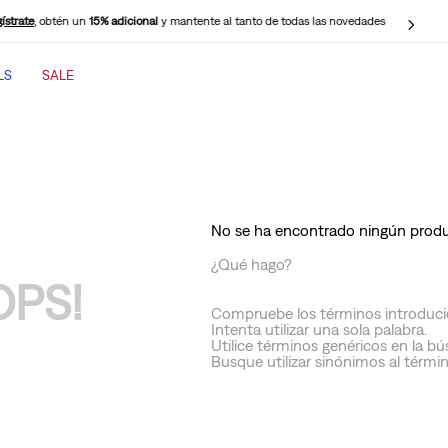
ístrate
, obtén un
15% adicional
y mantente al tanto de todas las novedades
LS
SALE
TÉRMINOS MÁS BUSCADOS
1
.
jeans mujer
2
.
jeans mujer 501
3
.
jeans hombre
No se ha encontrado ningún prod
4
.
cinch baggy jeans
¿Qué hago?
OPS!
5
.
casaca
Compruebe los términos introduci
6
.
505 jeans hombre
Intenta utilizar una sola palabra.
Utilice términos genéricos en la b
7
.
polo hombre
Busque utilizar sinónimos al térmi
8
.
wide leg
9
.
jeans mujer 318