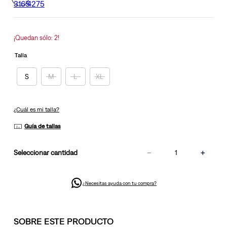
en
la
misma
página.
¡Quedan sólo: 2!
Talla
S
M
L
XL
¿Cuál es mi talla?
Guía de tallas
－
＋
cantidad
¿Necesitas ayuda con tu compra?
SOBRE ESTE PRODUCTO