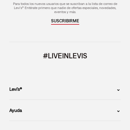
Para todos los nuevos usuarios que se suscriban a la lista de correo de
Levi's® Entérate primero que nadie de ofertas especiales, novedades,
eventos y más.
SUSCRIBIRME
#LIVEINLEVIS
Levi’s®
Ayuda