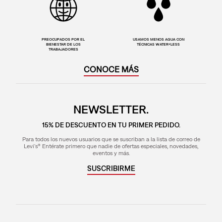
PREOCUPADOS POR EL
USAMOS MENOS AGUA CON
BIENESTAR DE LOS
TÉCNICAS WATER<LESS
TRABAJADORES
CONOCE MÁS
NEWSLETTER.
15% DE DESCUENTO EN TU PRIMER PEDIDO.
Para todos los nuevos usuarios que se suscriban a la lista de correo de
Levi's® Entérate primero que nadie de ofertas especiales, novedades,
eventos y más.
SUSCRIBIRME