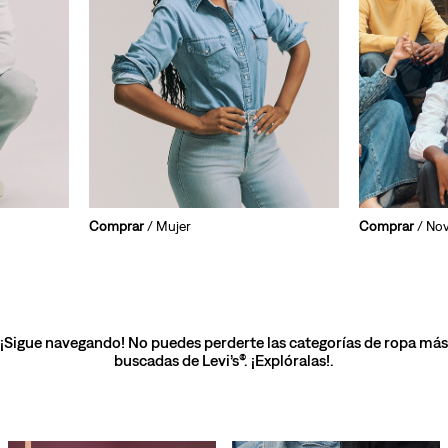
Comprar
/ Mujer
Comprar
/ No
¡Sigue navegando! No puedes perderte las categorías de ropa más
buscadas de Levi’s®. ¡Explóralas!.