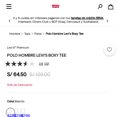
3 y 6 cuotas sin intereses pagando con tus
tarjetas de crédito BBVA
,
Interbank, Diners Club y BCP (Visa), Cencosud y Scotiabank.
Hombre
Tops
Polos
Polo Hombre Levi's Boxy Tee
Levi's® Premium
POLO HOMBRE LEVI'S BOXY TEE
3.6
(22)
3.6
de
S/
64
.
50
S/
129
.
00
5
estrellas,
valor
50%
de Descuento
medio
de
valoración.
Read
Color:
Marrón
22
Reviews.
Enlace
en