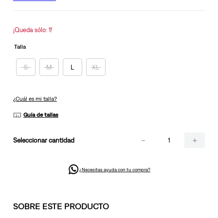
la
misma
página.
¡Queda sólo: 1!
Talla
S
M
L
XL
¿Cuál es mi talla?
Guía de tallas
－
＋
cantidad
¿Necesitas ayuda con tu compra?
SOBRE ESTE PRODUCTO