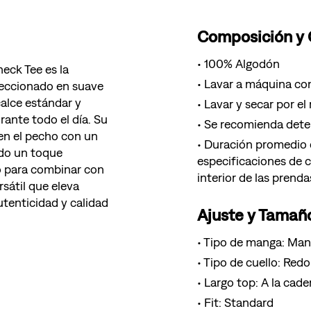
Composición y
100% Algodón
eck Tee es la
Lavar a máquina con
feccionado en suave
calce estándar y
Lavar y secar por el
ante todo el día. Su
Se recomienda deter
 en el pecho con un
Duración promedio d
do un toque
especificaciones de 
o para combinar con
interior de las prenda
rsátil que eleva
utenticidad y calidad
Ajuste y Tamañ
Tipo de manga: Man
Tipo de cuello: Red
Largo top: A la cade
Fit: Standard