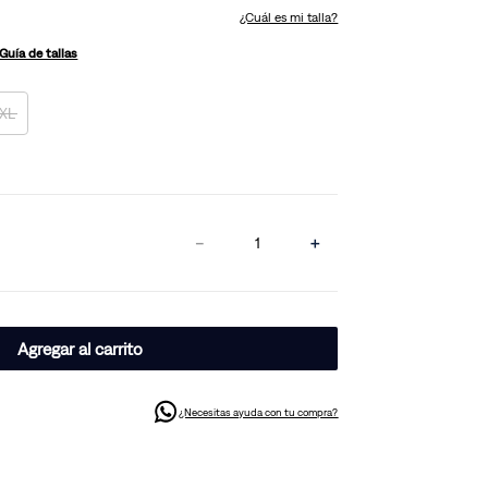
¿Cuál es mi talla?
Guía de tallas
XL
－
＋
Agregar al carrito
¿Necesitas ayuda con tu compra?