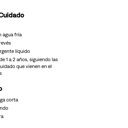
 Cuidado
 agua fría
 revés
gente líquido
e 1 a 2 años, siguiendo las
cuidado que vienen en el
s
o
ga corta
ondo
ra