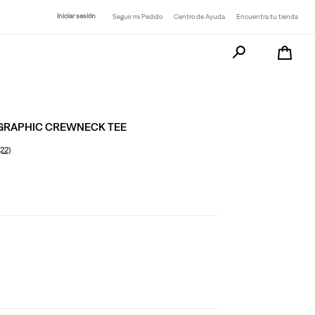
Iniciar sesión
Seguir mi Pedido
Centro de Ayuda
Encuentra tu tienda
Busca tu producto a
 GRAPHIC CREWNECK TEE
(22)