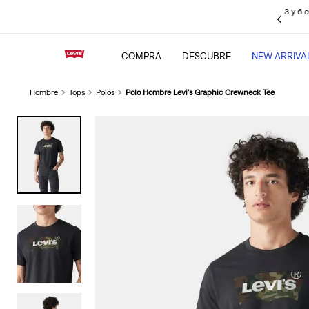
sin intereses pagando con tus
tarjetas de crédito BBVA
, Interbank, Diners
Club y BCP (Visa), Cencosud y Scotiabank.
COMPRA
DESCUBRE
NEW ARRIVA
Hombre
Tops
Polos
Polo Hombre Levi's Graphic Crewneck Tee