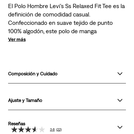
El Polo Hombre Levi's Ss Relaxed Fit Tee es la
definición de comodidad casual.
Confeccionado en suave tejido de punto
100% algodón, este polo de manga
Ver más
Composición y Cuidado
Ajuste y Tamaño
Reseñas
3.6
(22)
3.6