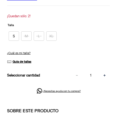
la
misma
página.
¡Quedan sólo: 2!
Talla
S
M
L
XL
¿Cuál es mi talla?
Guía de tallas
－
＋
cantidad
¿Necesitas ayuda con tu compra?
SOBRE ESTE PRODUCTO