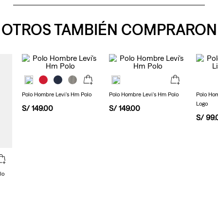
de
5
estrellas,
OTROS TAMBIÉN COMPRARON
valor
medio
de
valoración.
Read
22
Reviews.
Enlace
en
Polo Hombre Levi's Hm Polo
Polo Hombre Levi's Hm Polo
Polo Hom
la
Logo
misma
S/
149
.
00
S/
149
.
00
página.
S/
99
.
lo