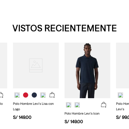
VISTOS RECIENTEMENTE
lo
Polo Hombre Levi's Lisa con
Polo Hom
Logo
Levi's
Polo Hombre Levi's Icon
S/
149
.
00
S/
99
.
S/
149
.
00