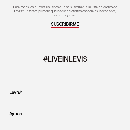
Para todos los nuevos usuarios que se suscriban a la lista de correo de
Levi's® Entérate primero que nadie de ofertas especiales, novedades,
eventos y más.
SUSCRIBIRME
#LIVEINLEVIS
Levi’s®
Ayuda