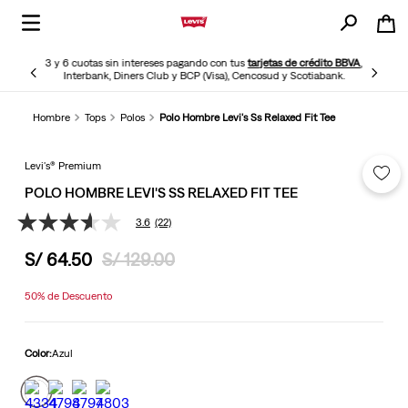
3 y 6 cuotas sin intereses pagando con tus
tarjetas de crédito BBVA
,
Interbank, Diners Club y BCP (Visa), Cencosud y Scotiabank.
Hombre
Tops
Polos
Polo Hombre Levi's Ss Relaxed Fit Tee
Levi's® Premium
POLO HOMBRE LEVI'S SS RELAXED FIT TEE
3.6
(22)
3.6
de
S/
64
.
50
S/
129
.
00
5
estrellas,
valor
50%
de Descuento
medio
de
valoración.
Read
Color:
Azul
22
Reviews.
Enlace
en