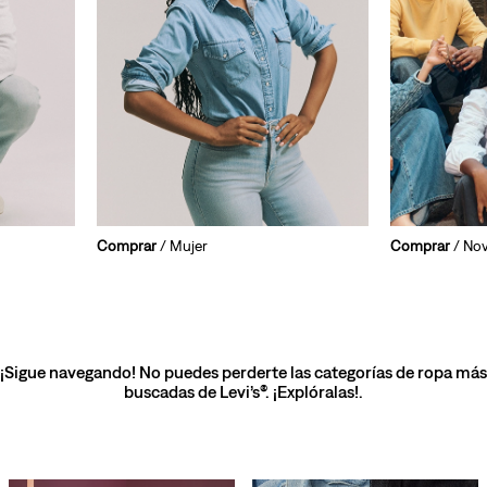
Comprar
/ Mujer
Comprar
/ No
¡Sigue navegando! No puedes perderte las categorías de ropa más
buscadas de Levi’s®. ¡Explóralas!.