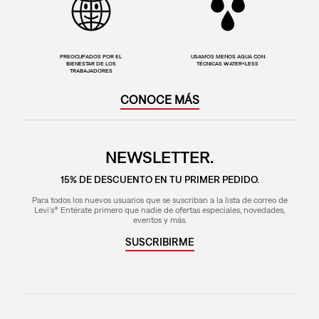
PREOCUPADOS POR EL
USAMOS MENOS AGUA CON
BIENESTAR DE LOS
TÉCNICAS WATER<LESS
TRABAJADORES
CONOCE MÁS
NEWSLETTER.
15% DE DESCUENTO EN TU PRIMER PEDIDO.
Para todos los nuevos usuarios que se suscriban a la lista de correo de
Levi's® Entérate primero que nadie de ofertas especiales, novedades,
eventos y más.
SUSCRIBIRME