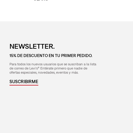
NEWSLETTER.
15% DE DESCUENTO EN TU PRIMER PEDIDO.
Para todos los nuevos usuarios que se suscriban a la lista
de correo de Levi's® Entérate primero que nadie de
ofertas especiales, novedades, eventos y más.
SUSCRIBIRME