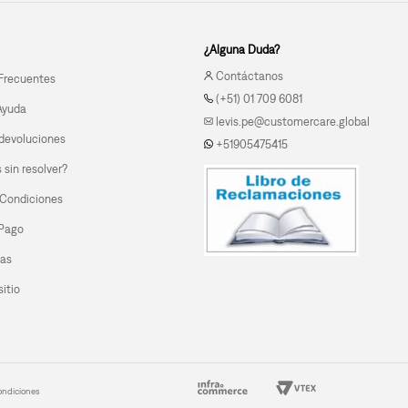
¿Alguna Duda?
Contáctanos
Frecuentes
(+51) 01 709 6081
Ayuda
levis.pe@customercare.global
devoluciones
+51905475415
sin resolver?
 Condiciones
 Pago
las
itio
ondiciones