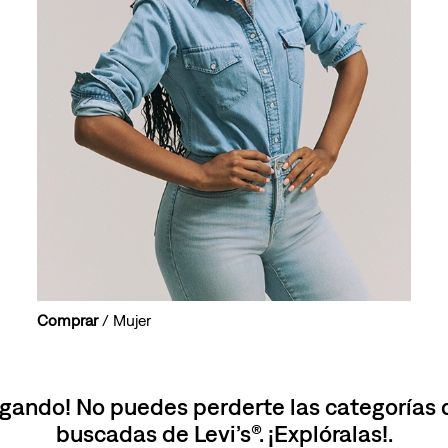
10
.
501 mujer
Comprar
/ Mujer
gando! No puedes perderte las categorías
buscadas de Levi’s®. ¡Explóralas!.