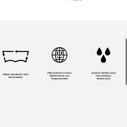
PREOCUPADOS POR EL
USAMOS MENOS AGUA
FIBRAS NATURALES 100%
BIENESTAR DE LOS
CON TÉCNICAS
RECICLABLES
TRABAJADORES
WATER<LESS