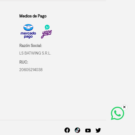
Medios de Pago
Razón Social:
LS BATWING S.R.L.
RUC:
20605214038