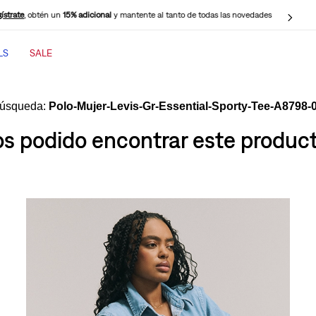
ístrate
, obtén un
15% adicional
y mantente al tanto de todas las novedades
LS
SALE
TÉRMINOS MÁS BUSCADOS
1
.
jeans mujer
Polo-Mujer-Levis-Gr-Essential-Sporty-Tee-A8798-
2
.
jeans mujer 501
 podido encontrar este producto
3
.
jeans hombre
4
.
cinch baggy jeans
5
.
casaca
6
.
505 jeans hombre
7
.
polo hombre
8
.
wide leg
9
.
jeans mujer 318