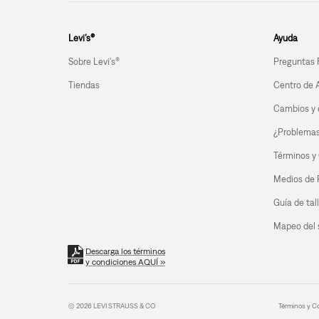
Levi’s®
Ayuda
Sobre Levi's®
Preguntas 
Tiendas
Centro de 
Cambios y 
¿Problemas 
Términos y
Medios de
Guía de tal
Mapeo del s
Descarga los términos
y condiciones AQUÍ »
© 2026 LEVI STRAUSS & CO
Términos y C