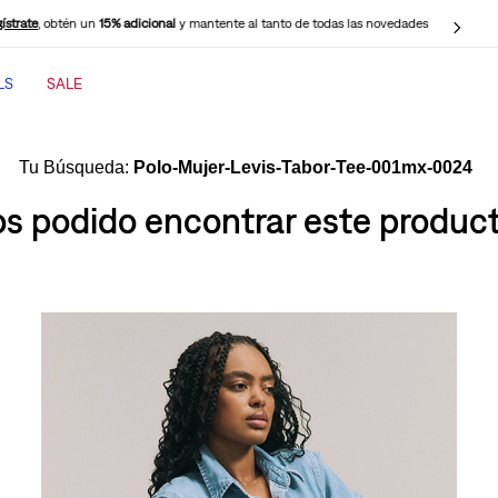
ístrate
, obtén un
15% adicional
y mantente al tanto de todas las novedades
LS
SALE
TÉRMINOS MÁS BUSCADOS
1
.
jeans mujer
Polo-Mujer-Levis-Tabor-Tee-001mx-0024
2
.
jeans mujer 501
 podido encontrar este producto
3
.
jeans hombre
4
.
cinch baggy jeans
5
.
casaca
6
.
jeans mujer 318
7
.
wide leg
8
.
505 jeans hombre
9
.
polo hombre