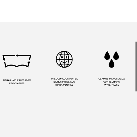
PREOCUPADOS POR EL
USAMOS MENOS AGUA
FIBRAS NATURALES 100%
BIENESTAR DE LOS
CON TÉCNICAS
RECICLABLES
TRABAJADORES
WATER<LESS