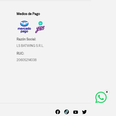
Medios de Pago
Razón Social:
LS BATWING S.R.L.
RUC:
20605214038