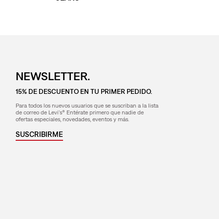
NEWSLETTER.
15% DE DESCUENTO EN TU PRIMER PEDIDO.
Para todos los nuevos usuarios que se suscriban a la lista
de correo de Levi's® Entérate primero que nadie de
ofertas especiales, novedades, eventos y más.
SUSCRIBIRME