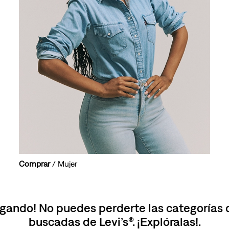
10
.
501 mujer
Comprar
/ Mujer
gando! No puedes perderte las categorías
buscadas de Levi’s®. ¡Explóralas!.