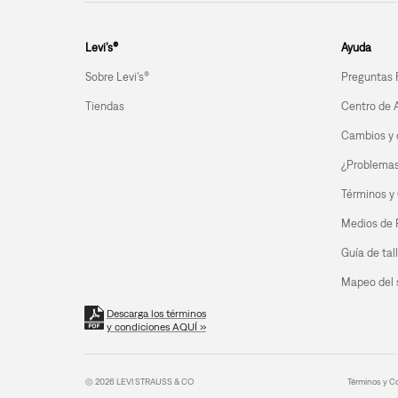
Levi’s®
Ayuda
Sobre Levi's®
Preguntas 
Tiendas
Centro de 
Cambios y 
¿Problemas 
Términos y
Medios de
Guía de tal
Mapeo del s
Descarga los términos
y condiciones AQUÍ »
© 2026 LEVI STRAUSS & CO
Términos y C