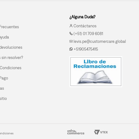
¿Alguna Duda?
Contáctanos
Frecuentes
(+51) 01 709 6081
Ayuda
levis.pe@customercare.global
devoluciones
+51905475415
sin resolver?
 Condiciones
 Pago
las
itio
ondiciones