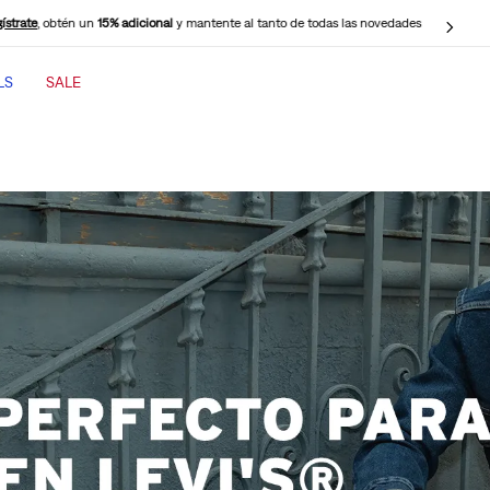
ístrate
, obtén un
15% adicional
y mantente al tanto de todas las novedades
LS
SALE
TÉRMINOS MÁS BUSCADOS
1
.
jeans mujer
2
.
jeans mujer 501
3
.
jeans hombre
4
.
cinch baggy jeans
5
.
casaca
6
.
jeans mujer 318
7
.
wide leg
8
.
505 jeans hombre
9
.
polo hombre