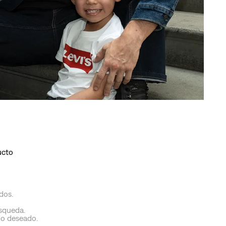
ucto
dos.
úsqueda.
no deseado.