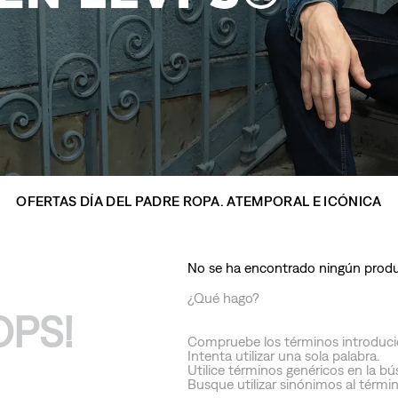
10
.
501 mujer
OFERTAS DÍA DEL PADRE ROPA. ATEMPORAL E ICÓNICA
No se ha encontrado ningún prod
¿Qué hago?
OPS!
Compruebe los términos introduci
Intenta utilizar una sola palabra.
Utilice términos genéricos en la b
Busque utilizar sinónimos al térmi