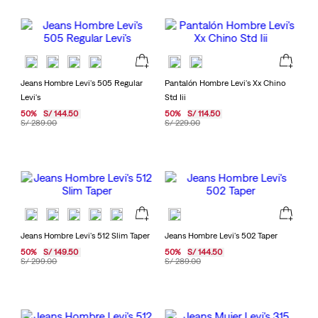
Jeans Hombre Levi's 505 Regular
Pantalón Hombre Levi's Xx Chino
Levi's
Std Iii
50
%
S/
144
.
50
50
%
S/
114
.
50
S/
289
.
00
S/
229
.
00
Jeans Hombre Levi's 512 Slim Taper
Jeans Hombre Levi's 502 Taper
50
%
S/
149
.
50
50
%
S/
144
.
50
S/
299
.
00
S/
289
.
00