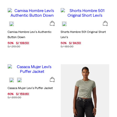
Camisa Hombre Levi's Authentic
Shorts Hombre 501 Original Short
Button Down
Levi's
50
%
S/
109
.
50
50
%
S/
94
.
50
S/
219
.
00
S/
189
.
00
Casaca Mujer Levi's Puffer Jacket
60
%
S/
159
.
60
S/
399
.
00