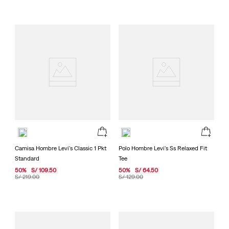
Camisa Hombre Levi's Classic 1 Pkt
Polo Hombre Levi's Ss Relaxed Fit
Standard
Tee
50
%
S/
109
.
50
50
%
S/
64
.
50
S/
219
.
00
S/
129
.
00