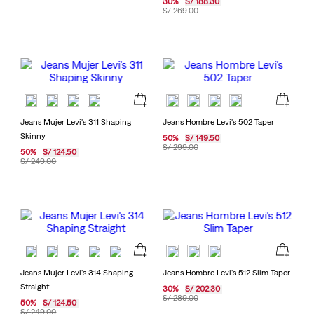
30
%
S/
188
.
30
S/
269
.
00
Jeans Mujer Levi's 311 Shaping
Jeans Hombre Levi's 502 Taper
Skinny
50
%
S/
149
.
50
S/
299
.
00
50
%
S/
124
.
50
S/
249
.
00
Jeans Mujer Levi's 314 Shaping
Jeans Hombre Levi's 512 Slim Taper
Straight
30
%
S/
202
.
30
S/
289
.
00
50
%
S/
124
.
50
S/
249
.
00