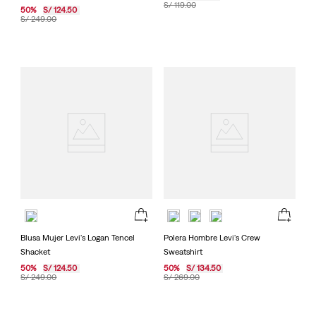
S/
119
.
00
50
%
S/
124
.
50
S/
249
.
00
Blusa Mujer Levi's Logan Tencel
Polera Hombre Levi's Crew
Shacket
Sweatshirt
50
%
S/
124
.
50
50
%
S/
134
.
50
S/
249
.
00
S/
269
.
00