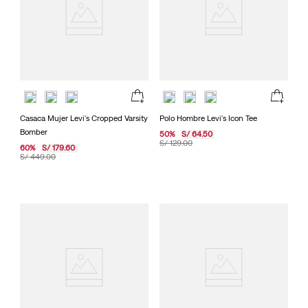
Casaca Mujer Levi's Cropped Varsity
Polo Hombre Levi's Icon Tee
Bomber
50
%
S/
64
.
50
S/
129
.
00
60
%
S/
179
.
60
S/
449
.
00