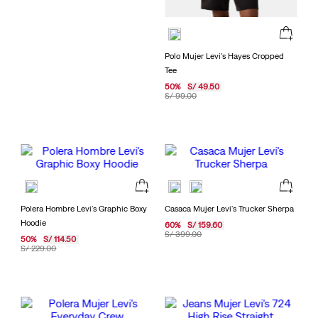
Polo Mujer Levi's Hayes Cropped
Tee
50
%
S/
49
.
50
S/
99
.
00
Polera Hombre Levi's Graphic Boxy
Casaca Mujer Levi's Trucker Sherpa
Hoodie
60
%
S/
159
.
60
S/
399
.
00
50
%
S/
114
.
50
S/
229
.
00