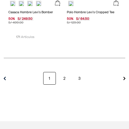
Casaca Hombre Levi's Bomber
Polo Hombre Levi's Cropped Tee
50
%
S/
249
.
50
50
%
S/
64
.
50
S/
499
.
00
S/
129
.
00
171
1
2
3