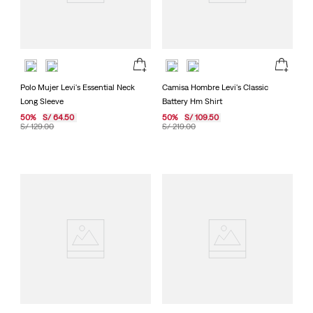
Polo Mujer Levi's Essential Neck
Camisa Hombre Levi's Classic
Long Sleeve
Battery Hm Shirt
50
%
S/
64
.
50
50
%
S/
109
.
50
S/
129
.
00
S/
219
.
00