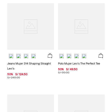
Jeans Mujer 314 Shaping Straight
Polo Mujer Levi's The Perfect Tee
Levi's
50
%
S/
49
.
50
S/
99
.
00
50
%
S/
124
.
50
S/
249
.
00