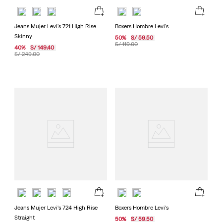
Jeans Mujer Levi's 721 High Rise
Boxers Hombre Levi's
Skinny
50
%
S/
59
.
50
S/
119
.
00
40
%
S/
149
.
40
S/
249
.
00
Jeans Mujer Levi's 724 High Rise
Boxers Hombre Levi's
Straight
50
%
S/
59
.
50