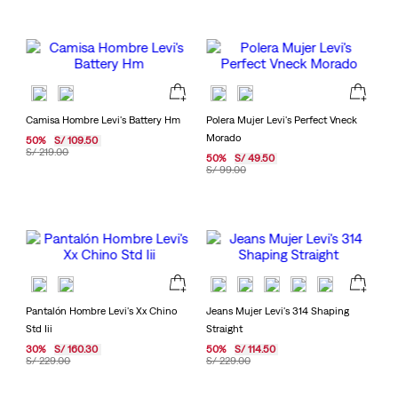
Camisa Hombre Levi's Battery Hm
Polera Mujer Levi's Perfect Vneck
Morado
50
%
S/
109
.
50
S/
219
.
00
50
%
S/
49
.
50
S/
99
.
00
Pantalón Hombre Levi's Xx Chino
Jeans Mujer Levi's 314 Shaping
Std Iii
Straight
30
%
S/
160
.
30
50
%
S/
114
.
50
S/
229
.
00
S/
229
.
00