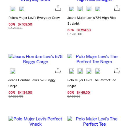
Polera Mujer Levi's Everyday Crew
Jeans Mujer Levi's 724 High Rise
Straight
50
%
S/
109
.
50
S/
219
.
00
50
%
S/
124
.
50
S/
249
.
00
Jeans Hombre Levi's 578 Baggy
Polo Mujer Levi's The Perfect Tee
Cargo
Negro
50
%
S/
134
.
50
50
%
S/
49
.
50
S/
269
.
00
S/
99
.
00