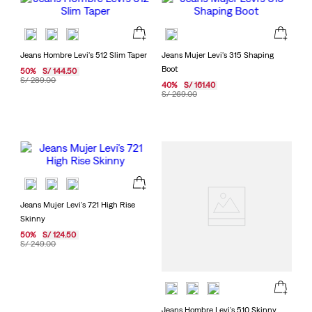
Jeans Hombre Levi's 512 Slim Taper
Jeans Mujer Levi's 315 Shaping
Boot
50
%
S/
144
.
50
S/
289
.
00
40
%
S/
161
.
40
S/
269
.
00
Jeans Mujer Levi's 721 High Rise
Skinny
50
%
S/
124
.
50
S/
249
.
00
Jeans Hombre Levi's 510 Skinny