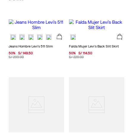
Jeans Hombre Levi's 511 Slim
Falda Mujer Levi's Back Slit Skirt
50
%
S/
149
.
50
50
%
S/
114
.
50
S/
299
.
00
S/
229
.
00