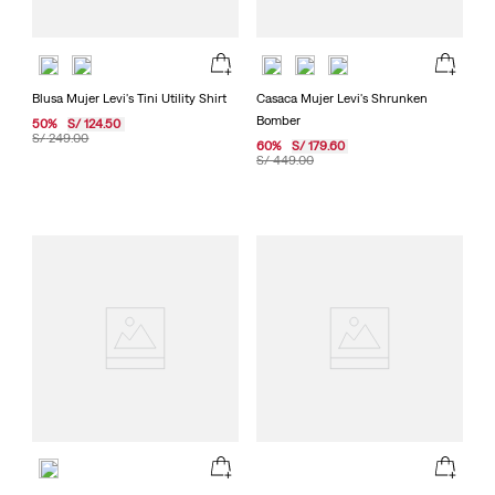
Blusa Mujer Levi's Tini Utility Shirt
Casaca Mujer Levi's Shrunken
Bomber
50
%
S/
124
.
50
S/
249
.
00
60
%
S/
179
.
60
S/
449
.
00