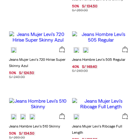
50
%
S/
134
.
50
S/
269
.
00
Jeans Mujer Levi's 720 Hirise Super
Jeans Hombre Levi's 505 Regular
Skinny Azul
40
%
S/
149
.
40
S/
249
.
00
50
%
S/
124
.
50
S/
249
.
00
Jeans Hombre Levi's 510 Skinny
Jeans Mujer Levi's Ribcage Full
Length
50
%
S/
134
.
50
S/
269
.
00