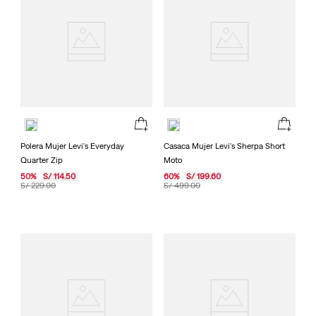
Polera Mujer Levi's Everyday
Casaca Mujer Levi's Sherpa Short
Quarter Zip
Moto
50
%
S/
114
.
50
60
%
S/
199
.
60
S/
229
.
00
S/
499
.
00