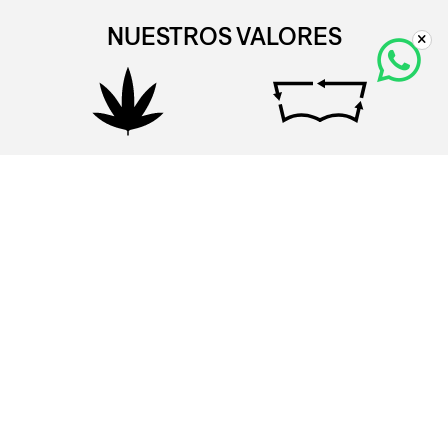
NUESTROS VALORES
FABRICADO CON CAÑAMO
FIBRAS NATURALES 100%
ECOLÓGICO
RECICLABLES
PREOCUPADOS POR EL
USAMOS MENOS AGUA CON
BIENESTAR DE LOS
TÉCNICAS WATER<LESS
TRABAJADORES
CONOCE MÁS
NEWSLETTER.